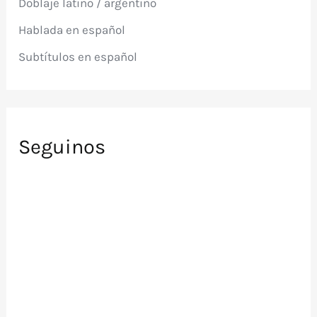
Doblaje latino / argentino
o
r
Hablada en español
:
Subtítulos en español
Seguinos