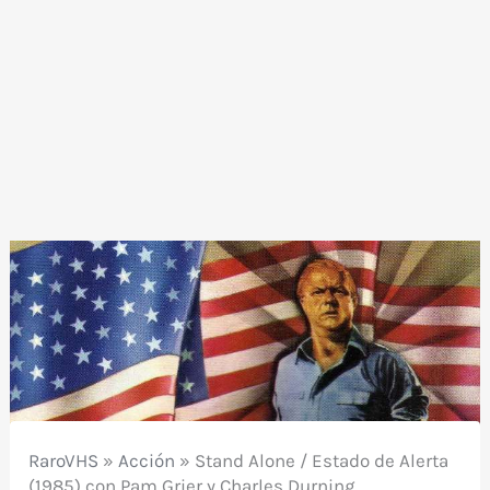
RaroVHS
»
Acción
»
Stand Alone / Estado de Alerta
(1985) con Pam Grier y Charles Durning