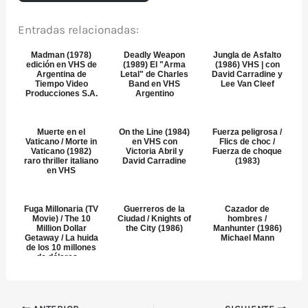
Entradas relacionadas:
Madman (1978)
Deadly Weapon
Jungla de Asfalto
edición en VHS de
(1989) El "Arma
(1986) VHS | con
Argentina de
Letal" de Charles
David Carradine y
Tiempo Video
Band en VHS
Lee Van Cleef
Producciones S.A.
Argentino
Muerte en el
On the Line (1984)
Fuerza peligrosa /
Vaticano / Morte in
en VHS con
Flics de choc /
Vaticano (1982)
Victoria Abril y
Fuerza de choque
raro thriller italiano
David Carradine
(1983)
en VHS
Fuga Millonaria (TV
Guerreros de la
Cazador de
Movie) / The 10
Ciudad / Knights of
hombres /
Million Dollar
the City (1986)
Manhunter (1986)
Getaway / La huida
Michael Mann
de los 10 millones
de dólares ...