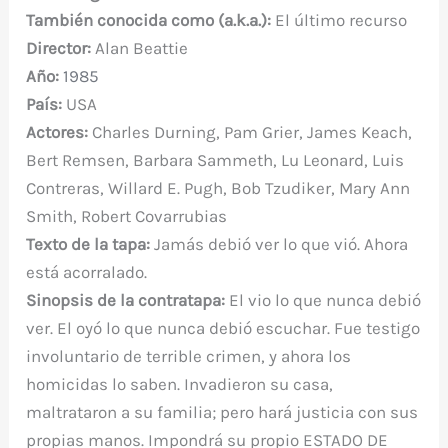
o
p
ti
También conocida como (a.k.a.):
El último recurso
o
p
r
Director:
Alan Beattie
k
Año:
1985
País:
USA
Actores:
Charles Durning, Pam Grier, James Keach,
Bert Remsen, Barbara Sammeth, Lu Leonard, Luis
Contreras, Willard E. Pugh, Bob Tzudiker, Mary Ann
Smith, Robert Covarrubias
Texto de la tapa:
Jamás debió ver lo que vió. Ahora
está acorralado.
Sinopsis de la contratapa:
El vio lo que nunca debió
ver. El oyó lo que nunca debió escuchar. Fue testigo
involuntario de terrible crimen, y ahora los
homicidas lo saben. Invadieron su casa,
maltrataron a su familia; pero hará justicia con sus
propias manos. Impondrá su propio ESTADO DE