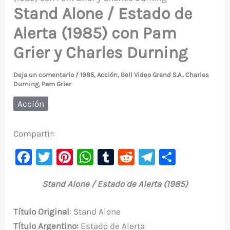
Stand Alone / Estado de
Alerta (1985) con Pam
Grier y Charles Durning
Deja un comentario
/
1985
,
Acción
,
Bell Video Grand S.A.
,
Charles
Durning
,
Pam Grier
Acción
Compartir:
F
T
Pi
W
T
R
Te
C
a
w
nt
h
u
e
le
o
Stand Alone / Estado de Alerta (1985)
c
it
er
at
m
d
gr
m
e
te
e
s
bl
di
a
p
T
ítulo Original
: Stand Alone
b
r
st
A
r
t
m
ar
Título Argentino
:
Estado de Alerta