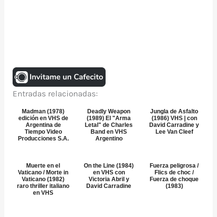
Entradas relacionadas:
Madman (1978)
Deadly Weapon
Jungla de Asfalto
edición en VHS de
(1989) El "Arma
(1986) VHS | con
Argentina de
Letal" de Charles
David Carradine y
Tiempo Video
Band en VHS
Lee Van Cleef
Producciones S.A.
Argentino
Muerte en el
On the Line (1984)
Fuerza peligrosa /
Vaticano / Morte in
en VHS con
Flics de choc /
Vaticano (1982)
Victoria Abril y
Fuerza de choque
raro thriller italiano
David Carradine
(1983)
en VHS