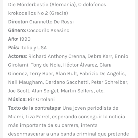
b
r
st
A
r
t
m
ar
Die Mörderbestie (Alemania), O dolofonos
o
p
ti
krokodeilos No 2 (Grecia)
o
p
r
Director:
Giannetto De Rossi
k
Género:
Cocodrilo Asesino
Año:
1990
País:
Italia y USA
Actores:
Richard Anthony Crenna, Debra Karr, Ennio
Girolami, Tony de Noia, Héctor Álvarez, Clara
Ginenez, Terry Baer, Alan Bult, Fabrizio De Angelis,
Neil Maugham, Dardano Sacchetti, Peter Schreiber,
Joe Scott, Alan Seigel, Martin Sellers, etc.
Música:
Riz Ortolani
Texto de la contratapa:
Una joven periodista de
Miami, Liza Farrel, esperando conseguir la noticia
más importante de su carrera, intenta
desenmascarar a una banda criminal que pretende