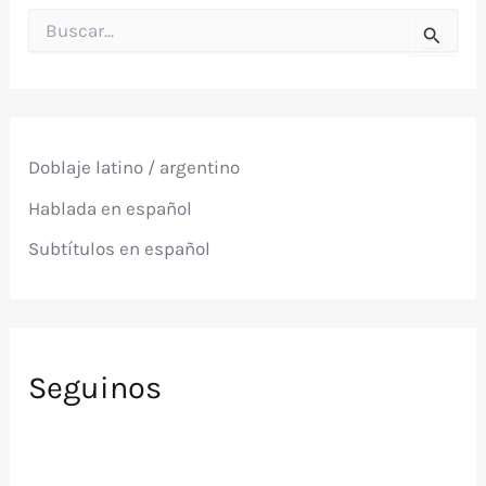
B
u
s
c
a
r
p
Doblaje latino / argentino
o
r
Hablada en español
:
Subtítulos en español
Seguinos