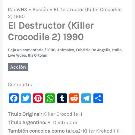
RaroVHS
»
Acción
»
El Destructor (Killer Crocodile
2) 1990
El Destructor (Killer
Crocodile 2) 1990
Deja un comentario
/
1990
,
Animales
,
Fabrizio De Angelis
,
Italia
,
Live Video
,
Riz Ortolani
Acción
Compartir:
F
T
Pi
W
T
R
Te
C
a
w
nt
h
u
e
le
o
Título Original:
Killer Crocodile II
c
it
er
at
m
d
gr
m
Título
Argentino:
El Destructor
e
te
e
s
bl
di
a
p
También conocida como (a.k.a.):
Killer Krokodil II –