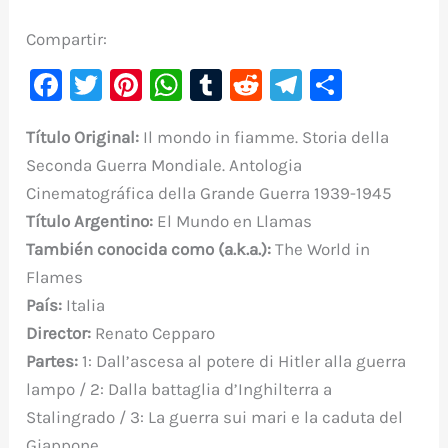
Compartir:
F
T
Pi
W
T
R
Te
C
a
w
nt
h
u
e
le
o
Título Original:
Il mondo in fiamme. Storia della
c
it
er
at
m
d
gr
m
Seconda Guerra Mondiale. Antologia
e
te
e
s
bl
di
a
p
Cinematográfica della Grande Guerra 1939-1945
b
r
st
A
r
t
m
ar
Título Argentino:
El Mundo en Llamas
o
p
ti
También conocida como (a.k.a.):
The World in
o
p
r
Flames
k
País:
Italia
Director:
Renato Cepparo
Partes:
1: Dall’ascesa al potere di Hitler alla guerra
lampo / 2: Dalla battaglia d’Inghilterra a
Stalingrado / 3: La guerra sui mari e la caduta del
Giappone