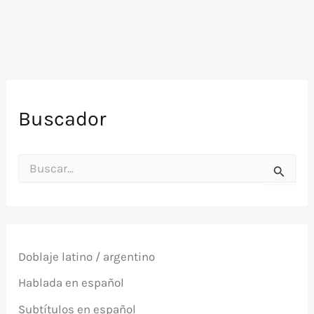
Buscador
B
u
s
c
a
r
p
Doblaje latino / argentino
o
r
Hablada en español
:
Subtítulos en español