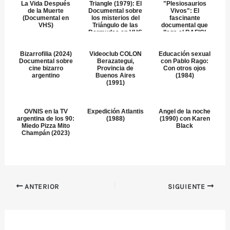
La Vida Después
Triangle (1979): El
"Plesiosaurios
de la Muerte
Documental sobre
Vivos": El
(Documental en
los misterios del
fascinante
VHS)
Triángulo de las
documental que
Bermudas en VHS
llega al BAFICI
2025
Bizarrofilia (2024)
Videoclub COLON
Educación sexual
Documental sobre
Berazategui,
con Pablo Rago:
cine bizarro
Provincia de
Con otros ojos
argentino
Buenos Aires
(1984)
(1991)
OVNIS en la TV
Expedición Atlantis
Angel de la noche
argentina de los 90:
(1988)
(1990) con Karen
Miedo Pizza Mito
Black
Champán (2023)
ANTERIOR
SIGUIENTE