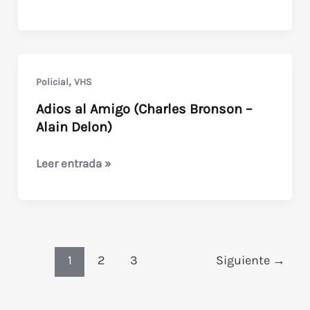
Desafío
(de
John
Frankenheimer
,
Policial
VHS
con
Adios al Amigo (Charles Bronson –
Toshiro
Alain Delon)
Mifune)
Adios
Leer entrada »
al
Amigo
(Charles
Bronson
–
1
2
3
Siguiente
→
Alain
Delon)