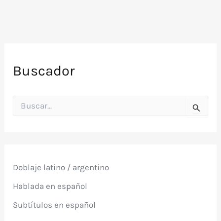
Buscador
B
u
s
c
a
r
p
Doblaje latino / argentino
o
r
Hablada en español
:
Subtítulos en español