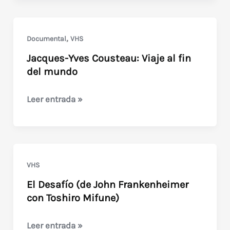
de
Arnold
(Gary
,
Documental
VHS
Coleman)
Jacques-Yves Cousteau: Viaje al fin
del mundo
Jacques-
Leer entrada »
Yves
Cousteau:
Viaje
al
VHS
fin
El Desafío (de John Frankenheimer
del
con Toshiro Mifune)
mundo
El
Leer entrada »