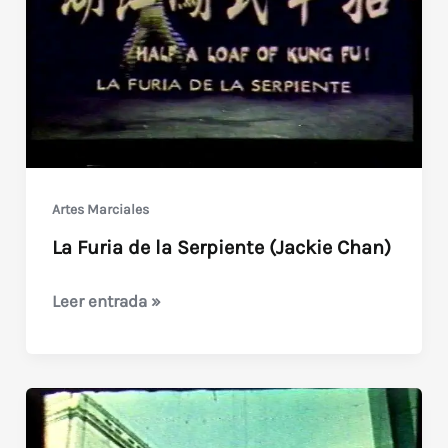
Artes Marciales
La Furia de la Serpiente (Jackie Chan)
La
Leer entrada »
Furia
de
la
Serpiente
(Jackie