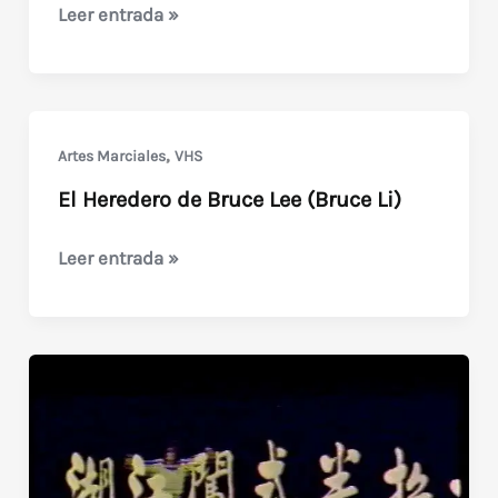
Torment
Leer entrada »
(1986)
Noche
de
Horror
,
Artes Marciales
VHS
El Heredero de Bruce Lee (Bruce Li)
El
Leer entrada »
Heredero
de
Bruce
Lee
(Bruce
Li)