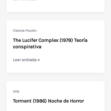
(1983)
de
Tonino
Ricci
Ciencia Ficción
The Lucifer Complex (1978) Teoría
conspirativa
The
Leer entrada »
Lucifer
Complex
(1978)
Teoría
VHS
conspirativa
Torment (1986) Noche de Horror