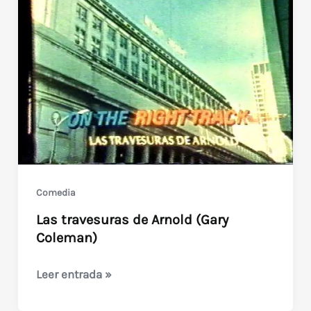
Chan)
Comedia
Las travesuras de Arnold (Gary
Coleman)
Las
Leer entrada »
travesuras