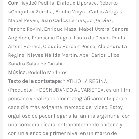
o
p
r
Con:
Haydeé Padilla, Enrique Liporace, Roberto
k
«Chiquito» Zorrilla, Emilio Vieyra, Carlos Artigas,
Mabel Pesen, Juan Carlos Lamas, Jorge Diez,
Pancho Rovini, Enrique Maza, Mabel Utrera, Sandra
Angeloni, Francoise Dugas, Laura de Cecco, Paula
Artesi Herrera, Claudio Herbert Posse, Alejandro La
Regina, Nieves Nélida Martín, Abel Carlos Ulloa,
Sandra Salas de Catala
Música:
Rodolfo Mederos
Texto de la contratapa:
* ATILIO LA REGINA
(Productor) «DESNUDANDO AL VARIETE», es un film
pensado y realizado cinematográficamente para el
cada día más exigente mercado del video. Estoy
orgulloso de poder llegar a la familia argentina, con
una comedia pícara, entrañablemente porteña y
con un elenco de primer nivel en un marco de