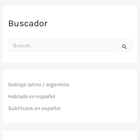
Buscador
B
u
s
c
a
r
p
Doblaje latino / argentino
o
r
Hablada en español
:
Subtítulos en español