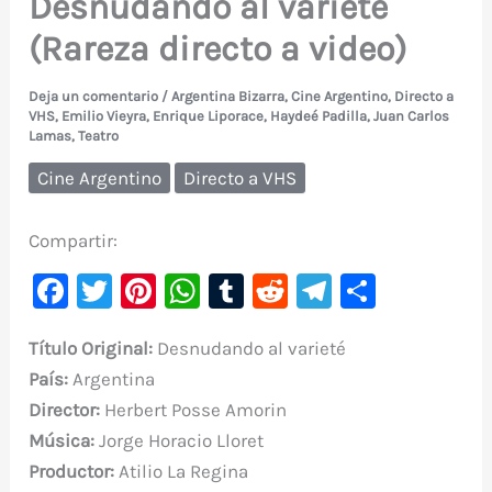
Desnudando al varieté
(Rareza directo a video)
Deja un comentario
/
Argentina Bizarra
,
Cine Argentino
,
Directo a
VHS
,
Emilio Vieyra
,
Enrique Liporace
,
Haydeé Padilla
,
Juan Carlos
Lamas
,
Teatro
Cine Argentino
Directo a VHS
Compartir:
F
T
Pi
W
T
R
Te
C
a
w
nt
h
u
e
le
o
Título Original:
Desnudando al varieté
c
it
er
at
m
d
gr
m
País:
Argentina
e
te
e
s
bl
di
a
p
Director:
Herbert Posse Amorin
b
r
st
A
r
t
m
ar
Música:
Jorge Horacio Lloret
o
p
ti
Productor:
Atilio La Regina