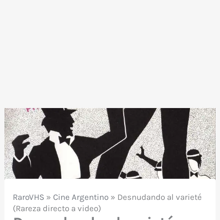
RaroVHS
»
Cine Argentino
»
Desnudando al varieté
(Rareza directo a video)