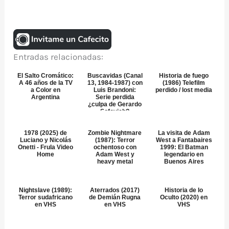
Entradas relacionadas:
El Salto Cromático:
Buscavidas (Canal
Historia de fuego
A 46 años de la TV
13, 1984-1987) con
(1986) Telefilm
a Color en
Luis Brandoni:
perdido / lost media
Argentina
Serie perdida
¿culpa de Gerardo
Sofovich?
1978 (2025) de
Zombie Nightmare
La visita de Adam
Luciano y Nicolás
(1987): Terror
West a Fantabaires
Onetti - Frula Video
ochentoso con
1999: El Batman
Home
Adam West y
legendario en
heavy metal
Buenos Aires
Nightslave (1989):
Aterrados (2017)
Historia de lo
Terror sudafricano
de Demián Rugna
Oculto (2020) en
en VHS
en VHS
VHS