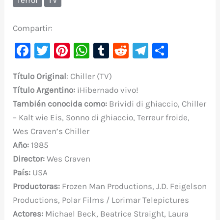
Compartir:
F
T
Pi
W
T
R
Te
C
a
w
nt
h
u
e
le
o
Título
Original
: Chiller (TV)
c
it
er
at
m
d
gr
m
Título Argentino:
¡Hibernado vivo!
e
te
e
s
bl
di
a
p
También conocida como:
Brividi di ghiaccio, Chiller
b
r
st
A
r
t
m
ar
– Kalt wie Eis, Sonno di ghiaccio, Terreur froide,
o
p
ti
Wes Craven’s Chiller
o
p
r
Año:
1985
k
Director:
Wes Craven
País:
USA
Productoras:
Frozen Man Productions, J.D. Feigelson
Productions, Polar Films / Lorimar Telepictures
Actores:
Michael Beck, Beatrice Straight, Laura