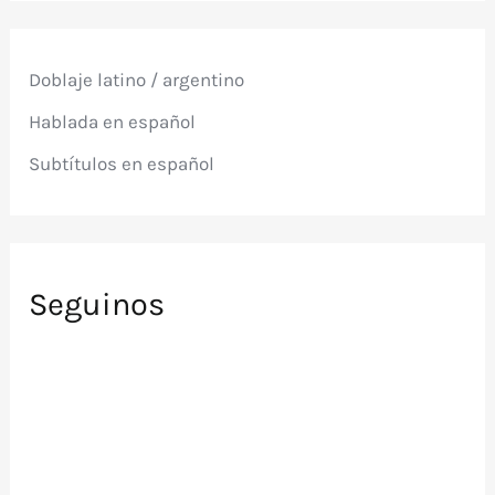
a
r
p
Doblaje latino / argentino
o
r
Hablada en español
:
Subtítulos en español
Seguinos