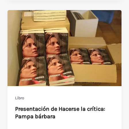
video
Héctor
cover
Olivera
art»
(2020,
Andrés
Fevrier)
Libro
Presentación de Hacerse la crítica:
Pampa bárbara