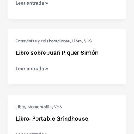
Presentación
Leer entrada »
de
Hacerse
la
crítica:
,
,
Entrevistas y colaboraciones
Libro
VHS
Pampa
Libro sobre Juan Piquer Simón
bárbara
Libro
Leer entrada »
sobre
Juan
Piquer
Simón
,
,
Libro
Memorabilia
VHS
Libro: Portable Grindhouse