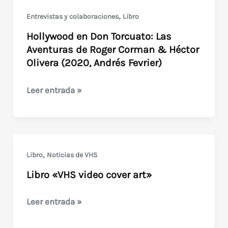
,
Entrevistas y colaboraciones
Libro
Hollywood en Don Torcuato: Las
Aventuras de Roger Corman & Héctor
Olivera (2020, Andrés Fevrier)
Hollywood
Leer entrada »
en
Don
Torcuato:
Las
,
Libro
Noticias de VHS
Aventuras
Libro «VHS video cover art»
de
Roger
Libro
Leer entrada »
Corman
«VHS
&