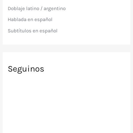
p
Doblaje latino / argentino
o
r
Hablada en español
:
Subtítulos en español
Seguinos