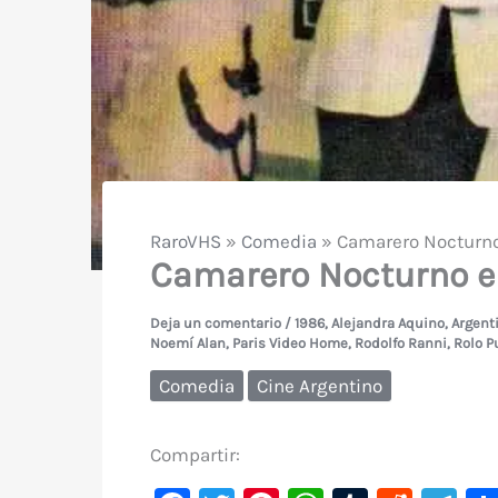
RaroVHS
»
Comedia
»
Camarero Nocturno 
Camarero Nocturno en
Deja un comentario
/
1986
,
Alejandra Aquino
,
Argent
Noemí Alan
,
Paris Video Home
,
Rodolfo Ranni
,
Rolo P
Comedia
Cine Argentino
Compartir: