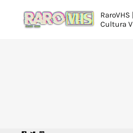
Ir
al
RaroVHS |
contenido
Cultura 