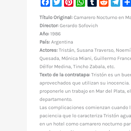
F
T
Pi
W
T
R
Te
a
w
nt
h
u
e
le
Título Original
:
Camarero Nocturno en Mar
c
it
er
at
m
d
gr
Director:
Gerardo Sofovich
e
te
e
s
bl
di
a
Año:
1986
b
r
st
A
r
t
m
País:
Argentina
o
p
Actores:
Tristán, Susana Traverso, Noemí 
o
p
Quesada, Mónica Miani, Guillermo France
k
Délfor Medina, Tincho Zabala, etc.
Texto de la contratapa:
Tristón es un buen
aprovechados que utilizan su inocencia. 
proponerle un trabajo en Mar del Plata, e
departamento.
Las complicaciones comienzan cuando las
paciencia que lo caracteriza Tristón agu
en un hotel como camarero nocturno pare