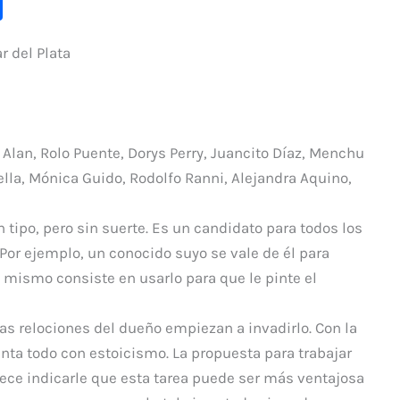
C
o
 del Plata
m
p
ar
ti
Alan, Rolo Puente, Dorys Perry, Juancito Díaz, Menchu
r
lla, Mónica Guido, Rodolfo Ranni, Alejandra Aquino,
 tipo, pero sin suerte. Es un candidato para todos los
Por ejemplo, un conocido suyo se vale de él para
l mismo consiste en usarlo para que le pinte el
 relociones del dueño empiezan a invadirlo. Con la
anta todo con estoicismo. La propuesta para trabajar
ce indicarle que esta tarea puede ser más ventajosa