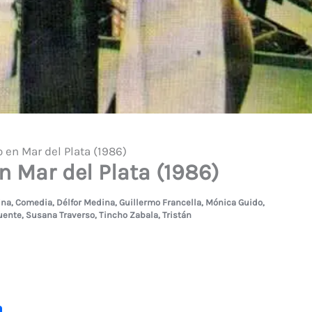
en Mar del Plata (1986)
 Mar del Plata (1986)
ina
,
Comedia
,
Délfor Medina
,
Guillermo Francella
,
Mónica Guido
,
uente
,
Susana Traverso
,
Tincho Zabala
,
Tristán