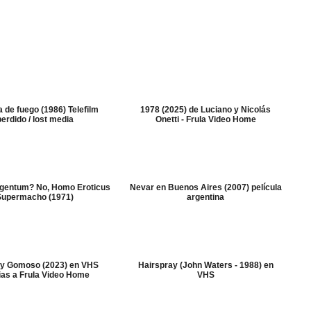
a de fuego (1986) Telefilm
1978 (2025) de Luciano y Nicolás
perdido / lost media
Onetti - Frula Video Home
gentum? No, Homo Eroticus
Nevar en Buenos Aires (2007) película
Supermacho (1971)
argentina
 y Gomoso (2023) en VHS
Hairspray (John Waters - 1988) en
ias a Frula Video Home
VHS