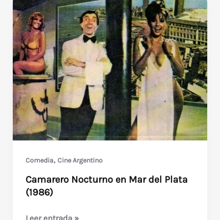
,
Comedia
Cine Argentino
Camarero Nocturno en Mar del Plata
(1986)
Camarero
Leer entrada »