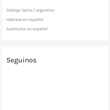
r
p
Doblaje latino / argentino
o
r
Hablada en español
:
Subtítulos en español
Seguinos