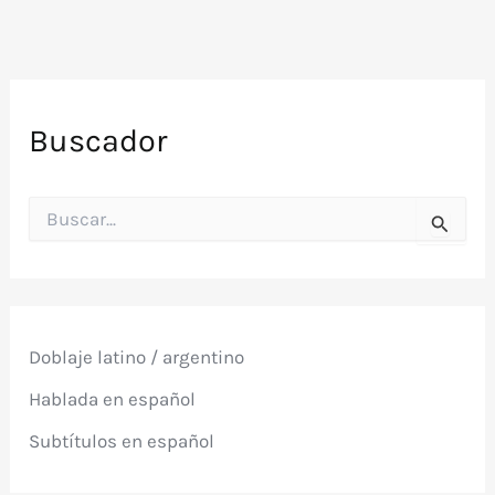
Buscador
B
u
s
c
a
r
p
Doblaje latino / argentino
o
r
Hablada en español
:
Subtítulos en español