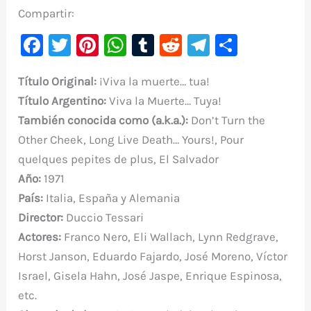
Compartir:
F
T
Pi
W
T
R
Te
C
a
w
nt
h
u
e
le
o
Título Original:
¡Viva la muerte… tua!
c
it
er
at
m
d
gr
m
Título
Argentino:
Viva la Muerte… Tuya!
e
te
e
s
bl
di
a
p
También conocida como (a.k.a.):
Don’t Turn the
b
r
st
A
r
t
m
ar
Other Cheek, Long Live Death… Yours!, Pour
o
p
ti
quelques pepites de plus, El Salvador
o
p
r
Año:
1971
k
País:
Italia, España y Alemania
Director:
Duccio Tessari
Actores:
Franco Nero, Eli Wallach, Lynn Redgrave,
Horst Janson, Eduardo Fajardo, José Moreno, Víctor
Israel, Gisela Hahn, José Jaspe, Enrique Espinosa,
etc.