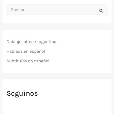
B
u
s
c
a
r
p
Doblaje latino / argentino
o
r
Hablada en español
:
Subtítulos en español
Seguinos