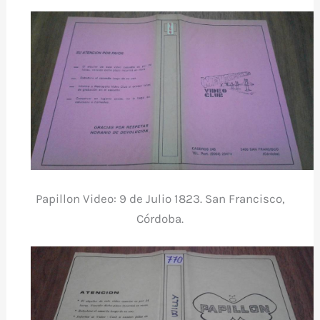
o
p
r
k
Papillon Video: 9 de Julio 1823. San Francisco,
Córdoba.