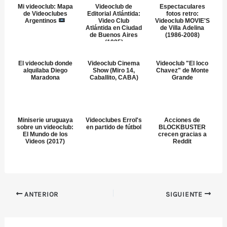
Mi videoclub: Mapa
Videoclub de
Espectaculares
de Videoclubes
Editorial Atlántida:
fotos retro:
Argentinos
Video Club
Videoclub MOVIE'S
Atlántida en Ciudad
de Villa Adelina
de Buenos Aires
(1986-2008)
(1985)
El videoclub donde
Videoclub Cinema
Videoclub "El loco
alquilaba Diego
Show (Miro 14,
Chavez" de Monte
Maradona
Caballito, CABA)
Grande
Miniserie uruguaya
Videoclubes Errol's
Acciones de
sobre un videoclub:
en partido de fútbol
BLOCKBUSTER
El Mundo de los
crecen gracias a
Videos (2017)
Reddit
ANTERIOR
SIGUIENTE