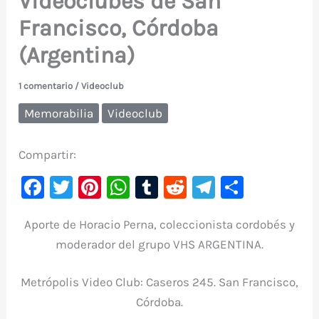
Videoclubes de San
Francisco, Córdoba
(Argentina)
1 comentario
/
Videoclub
Memorabilia
Videoclub
Compartir:
F
T
Pi
W
T
R
Te
C
a
w
nt
h
u
e
le
o
Aporte de Horacio Perna, coleccionista cordobés y
c
it
er
at
m
d
gr
m
moderador del grupo VHS ARGENTINA.
e
te
e
s
bl
di
a
p
b
r
st
A
r
t
m
ar
Metrópolis Video Club: Caseros 245. San Francisco,
o
p
ti
Córdoba.