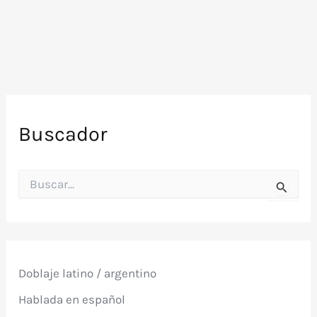
Buscador
B
u
s
c
a
r
p
Doblaje latino / argentino
o
r
Hablada en español
: