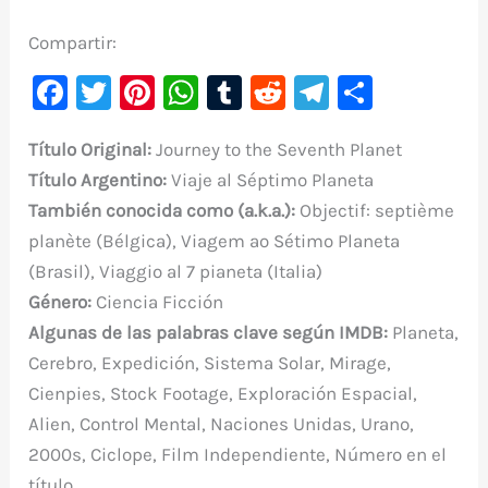
Compartir:
F
T
Pi
W
T
R
Te
C
a
w
nt
h
u
e
le
o
Título Original:
Journey to the Seventh Planet
c
it
er
at
m
d
gr
m
Título
Argentino:
Viaje al Séptimo Planeta
e
te
e
s
bl
di
a
p
También conocida como (a.k.a.):
Objectif: septième
b
r
st
A
r
t
m
ar
planète (Bélgica), Viagem ao Sétimo Planeta
o
p
ti
(Brasil), Viaggio al 7 pianeta (Italia)
o
p
r
Género:
Ciencia Ficción
k
Algunas de las palabras clave según IMDB:
Planeta,
Cerebro, Expedición, Sistema Solar, Mirage,
Cienpies, Stock Footage, Exploración Espacial,
Alien, Control Mental, Naciones Unidas, Urano,
2000s, Ciclope, Film Independiente, Número en el
título