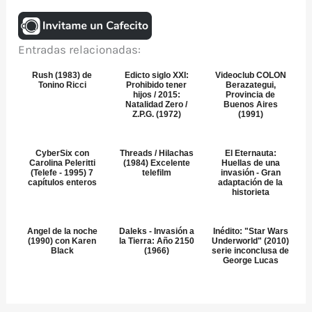
Entradas relacionadas:
Rush (1983) de
Edicto siglo XXI:
Videoclub COLON
Tonino Ricci
Prohibido tener
Berazategui,
hijos / 2015:
Provincia de
Natalidad Zero /
Buenos Aires
Z.P.G. (1972)
(1991)
CyberSix con
Threads / Hilachas
El Eternauta:
Carolina Peleritti
(1984) Excelente
Huellas de una
(Telefe - 1995) 7
telefilm
invasión - Gran
capítulos enteros
adaptación de la
historieta
Angel de la noche
Daleks - Invasión a
Inédito: "Star Wars
(1990) con Karen
la Tierra: Año 2150
Underworld" (2010)
Black
(1966)
serie inconclusa de
George Lucas