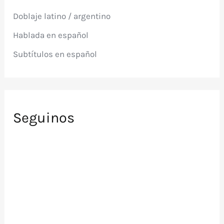
p
Doblaje latino / argentino
o
r
Hablada en español
:
Subtítulos en español
Seguinos