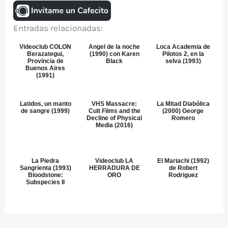
Entradas relacionadas:
Videoclub COLON
Angel de la noche
Loca Academia de
Berazategui,
(1990) con Karen
Pilotos 2, en la
Provincia de
Black
selva (1993)
Buenos Aires
(1991)
Latidos, un manto
VHS Massacre:
La Mitad Diabólica
de sangre (1999)
Cult Films and the
(2000) George
Decline of Physical
Romero
Media (2016)
La Piedra
Videoclub LA
El Mariachi (1992)
Sangrienta (1993)
HERRADURA DE
de Robert
Bloodstone:
ORO
Rodriguez
Subspecies II