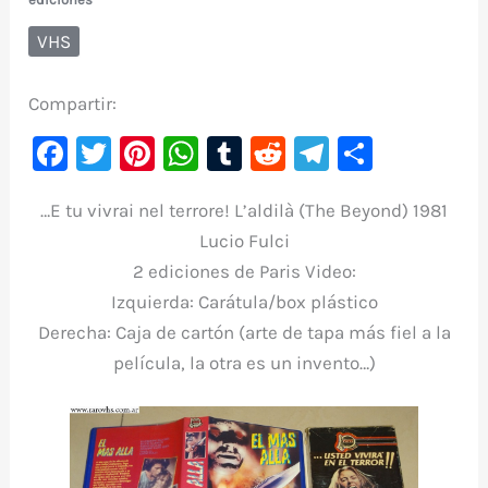
VHS
Compartir:
F
T
Pi
W
T
R
Te
C
a
w
nt
h
u
e
le
o
…E tu vivrai nel terrore! L’aldilà (The Beyond) 1981
c
it
er
at
m
d
gr
m
Lucio Fulci
e
te
e
s
bl
di
a
p
2 ediciones de Paris Video:
b
r
st
A
r
t
m
ar
Izquierda: Carátula/box plástico
o
p
ti
Derecha: Caja de cartón (arte de tapa más fiel a la
o
p
r
película, la otra es un invento…)
k