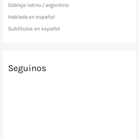
Doblaje latino / argentino
o
r
Hablada en español
:
Subtítulos en español
Seguinos