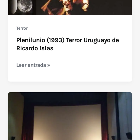
Terror
Plenilunio (1993) Terror Uruguayo de
Ricardo Islas
Plenilunio
Leer entrada »
(1993)
Terror
Uruguayo
de
Ricardo
Islas