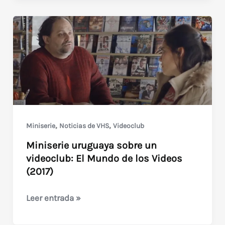
la
Matinée
/
The
Last
Matinee
(2020)
en
VHS
,
,
Miniserie
Noticias de VHS
Videoclub
Miniserie uruguaya sobre un
videoclub: El Mundo de los Videos
(2017)
Miniserie
Leer entrada »
uruguaya