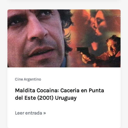
sobre
un
videoclub:
El
Mundo
de
los
Videos
(2017)
Cine Argentino
Maldita Cocaina: Caceria en Punta
del Este (2001) Uruguay
Maldita
Leer entrada »
Cocaina: