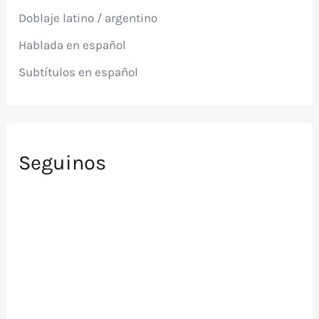
p
Doblaje latino / argentino
o
r
Hablada en español
:
Subtítulos en español
Seguinos