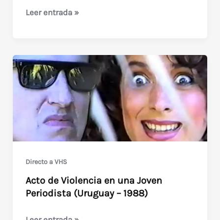
Primera
Leer entrada »
Feria
de
Audio
y
Video
del
Uruguay
Directo a VHS
Acto de Violencia en una Joven
Periodista (Uruguay – 1988)
Acto
Leer entrada »