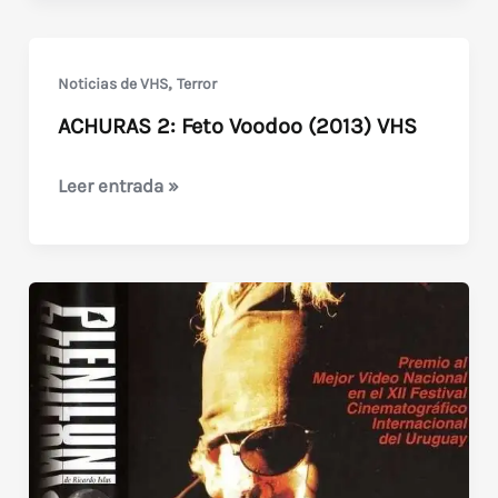
Caceria
en
Punta
,
Noticias de VHS
Terror
del
ACHURAS 2: Feto Voodoo (2013) VHS
Este
(2001)
ACHURAS
Leer entrada »
Uruguay
2:
Feto
Voodoo
(2013)
VHS