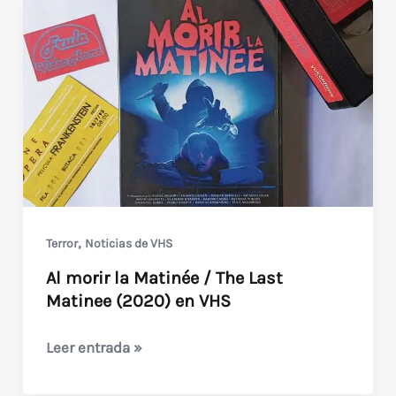
,
Terror
Noticias de VHS
Al morir la Matinée / The Last
Matinee (2020) en VHS
Al
Leer entrada »
morir