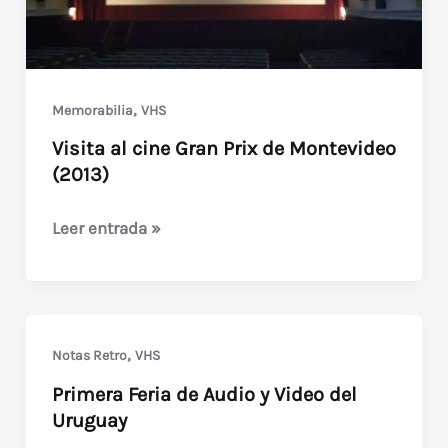
,
Memorabilia
VHS
Visita al cine Gran Prix de Montevideo
(2013)
Visita
Leer entrada »
al
cine
Gran
Prix
,
Notas Retro
VHS
de
Primera Feria de Audio y Video del
Montevideo
Uruguay
(2013)