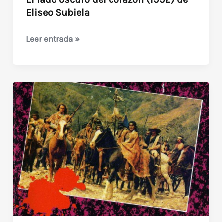
Eliseo Subiela
El
Leer entrada »
lado
oscuro
del
corazón
(1992)
de
Eliseo
Subiela