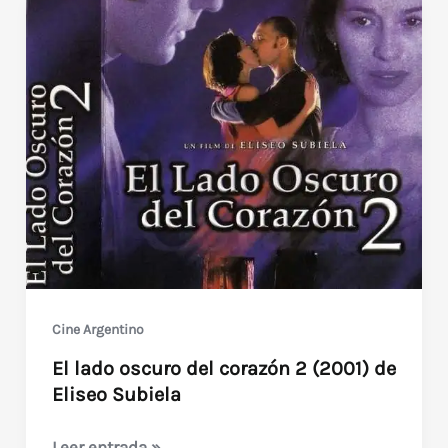
de
Manes
y
Curubeto
en
VHS
Cine Argentino
El lado oscuro del corazón 2 (2001) de
Eliseo Subiela
El
Leer entrada »