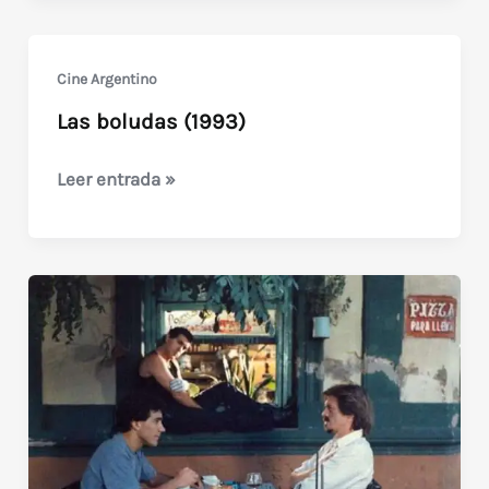
Deseo
(guión
Cine Argentino
de
Las boludas (1993)
Claudio
María
Las
Leer entrada »
Dominguez)
boludas
(1993)