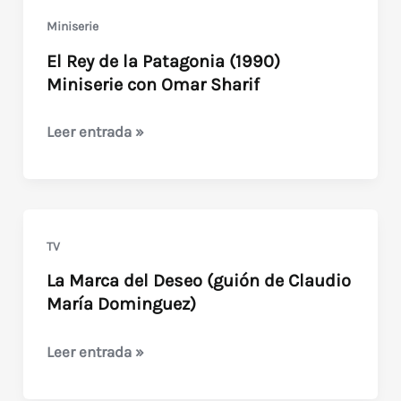
Miniserie
El Rey de la Patagonia (1990)
Miniserie con Omar Sharif
El
Leer entrada »
Rey
de
la
Patagonia
TV
(1990)
La Marca del Deseo (guión de Claudio
Miniserie
María Dominguez)
con
Omar
La
Leer entrada »
Sharif
Marca
del