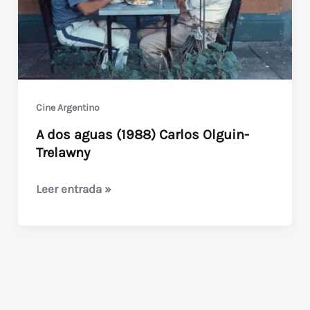
Cine Argentino
A dos aguas (1988) Carlos Olguin-
Trelawny
A
Leer entrada »
dos
aguas
(1988)
Carlos
Olguin-
Trelawny