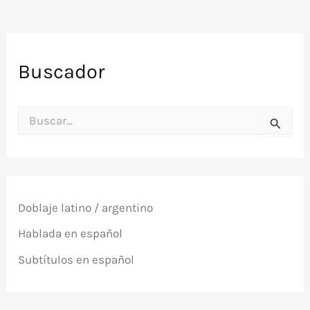
Buscador
B
u
s
c
a
r
p
Doblaje latino / argentino
o
r
Hablada en español
:
Subtítulos en español