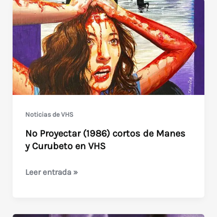
Noticias de VHS
No Proyectar (1986) cortos de Manes
y Curubeto en VHS
No
Leer entrada »
Proyectar
(1986)
cortos