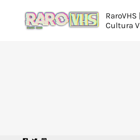
Ir
al
RaroVHS |
contenido
Cultura 