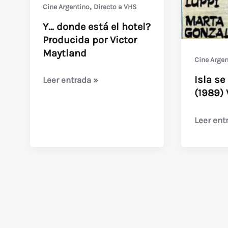
,
Cine Argentino
Directo a VHS
Y… donde está el hotel?
Producida por Victor
Maytland
Cine Argen
Isla se
Y…
Leer entrada »
(1989) 
donde
está
Isla
Leer ent
el
se
hotel?
alquila
Producida
por
por
hora
Victor
(1989)
Maytland
Victor
Maytlan