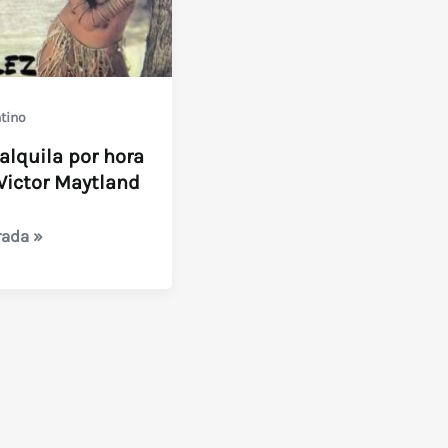
tino
 alquila por hora
Victor Maytland
rada »
d