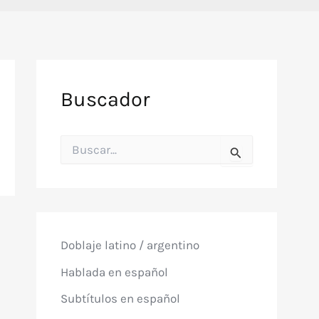
Buscador
B
u
s
c
a
r
p
o
Doblaje latino / argentino
r
:
Hablada en español
Subtítulos en español