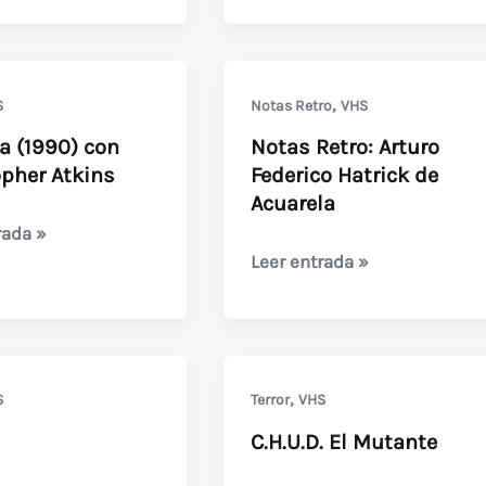
Acuarela
Julio
de
,
S
Notas Retro
VHS
1989
 (1990) con
Notas Retro: Arturo
opher Atkins
Federico Hatrick de
Acuarela
rada »
Notas
Leer entrada »
Retro:
Arturo
her
Federico
Hatrick
,
S
Terror
VHS
de
C.H.U.D. El Mutante
Acuarela