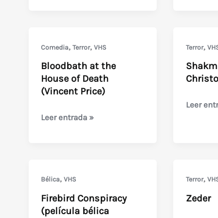
,
,
,
Comedia
Terror
VHS
Terror
VH
Bloodbath at the
Shakma
House of Death
Christ
(Vincent Price)
Shakma
Leer ent
Bloodbath
Leer entrada »
(1990)
at
con
the
Christop
House
Atkins
of
,
,
Bélica
VHS
Terror
VH
Death
Firebird Conspiracy
Zeder
(Vincent
(película bélica
Price)