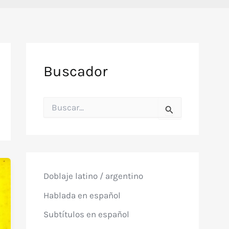
Buscador
B
u
s
c
a
r
p
o
Doblaje latino / argentino
r
:
Hablada en español
Subtítulos en español