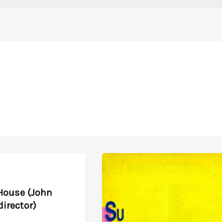
House (John
irector)