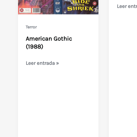
Death
Leer ent
House
(John
Terror
Saxon
American Gothic
director)
(1988)
American
Leer entrada »
Gothic
(1988)