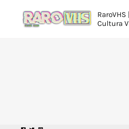
Ir
al
RaroVHS |
contenido
Cultura 