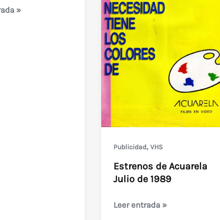
rada »
,
Publicidad
VHS
Estrenos de Acuarela
Julio de 1989
Estrenos
Leer entrada »
de