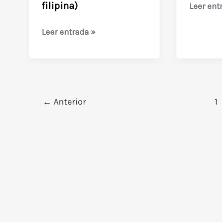
filipina)
Zeder
Leer ent
Firebird
Leer entrada »
Conspiracy
(película
bélica
filipina)
←
Anterior
1