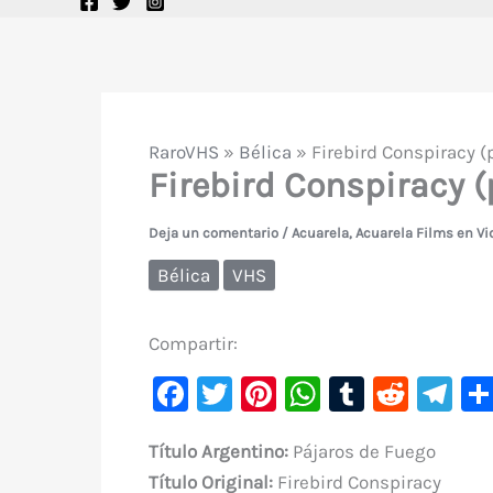
RaroVHS
»
Bélica
»
Firebird Conspiracy (p
Firebird Conspiracy (p
Deja un comentario
/
Acuarela
,
Acuarela Films en Vi
Bélica
VHS
Compartir:
F
T
Pi
W
T
R
Te
a
w
nt
h
u
e
le
Título Argentino:
Pájaros de Fuego
c
it
er
at
m
d
gr
Título Original:
Firebird Conspiracy