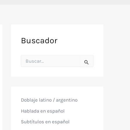
Buscador
B
u
s
c
a
r
p
o
Doblaje latino / argentino
r
:
Hablada en español
Subtítulos en español