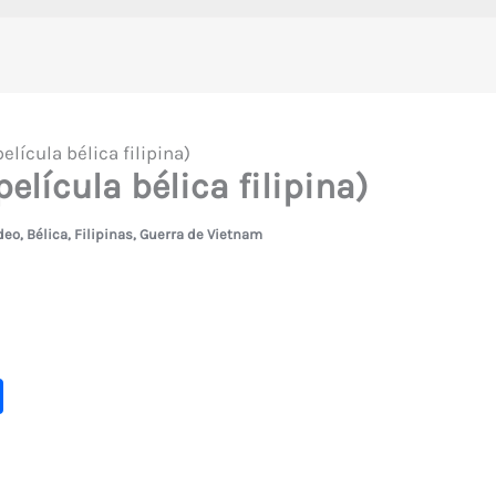
elícula bélica filipina)
elícula bélica filipina)
deo
,
Bélica
,
Filipinas
,
Guerra de Vietnam
C
o
m