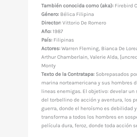
e
te
e
s
bl
di
a
También conocida como (aka):
Firebird C
b
r
st
A
r
t
m
Género:
Bélica Filipina
o
p
Director:
Vittorio De Romero
o
p
Año:
1987
k
País:
Filipinas
Actores:
Warren Fleming, Bianca De Lorea
Arthur Chamberlain, Valerie Alda, [uncre
Monty
Texto de la Contratapa:
Sobrepasados por 
marina norteamericana y sus hombres deb
lineas enemigas. El objetivo: develar un 
del torbellino de acción y aventura, los p
guerra, donde el heroísmo es debilidad y
transforma a todos los hombres en sospe
película dura, feroz, donde toda acción 