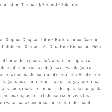
p
onnection, Tornado II: Firebird – Salaliitto
ar
ti
r
n, Stephen Douglas, Patrick Burton, James Corman,
dited] Joonee Gamboa, Vic Diaz, Nick Nicholson, Mike
el horror de la guerra de Vietnam, un capitán de
en internarse en la peligrosa selva, plagada de
secreto que puede destruir al continente. En el centro
rotagonistas se enfrentan a la mas larga y terrorífica
 la traición, mortal realidad, La deseperada busqueda
chosos, dispuestos a todo para sobrevivir. Una
será válida para desenmascarar el temido secreto.