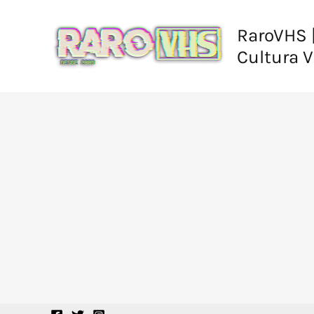
Ir
al
RaroVHS |
contenido
Cultura 