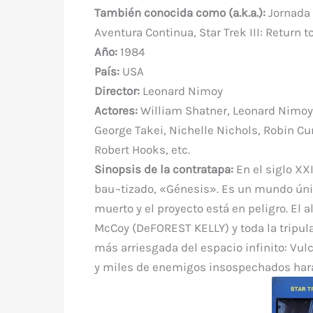
e
te
e
s
bl
di
a
También conocida como (a.k.a.)
:
Jornada 
b
r
st
A
r
t
m
Aventura Continua, Star Trek III: Return 
o
p
Año:
1984
o
p
País:
USA
k
Director:
Leonard Nimoy
Actores:
William Shatner, Leonard Nimoy,
George Takei, Nichelle Nichols, Robin Curt
Robert Hooks, etc.
Sinopsis de la contratapa:
En el siglo XXI
bau¬tizado, «Génesis». Es un mundo únic
muerto y el proyecto está en peligro. El 
McCoy (DeFOREST KELLY) y toda la tripula
más arriesgada del espacio infinito: Vulc
y miles de enemigos insospechados harán