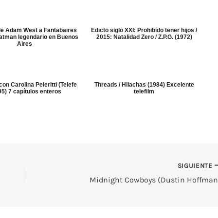
 de Adam West a Fantabaires
Edicto siglo XXI: Prohibido tener hijos /
Batman legendario en Buenos
2015: Natalidad Zero / Z.P.G. (1972)
Aires
on Carolina Peleritti (Telefe
Threads / Hilachas (1984) Excelente
95) 7 capítulos enteros
telefilm
SIGUIENTE
Midnight Cowboys (Dustin Hoffman