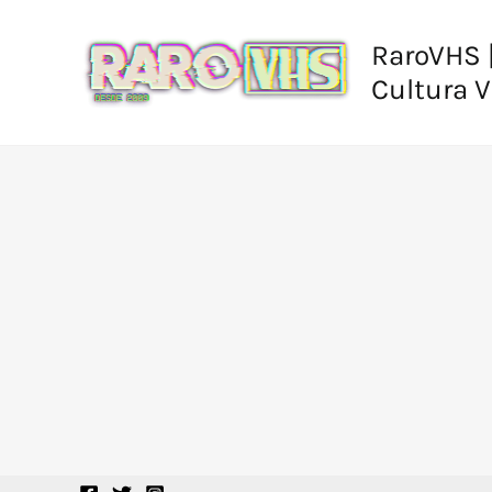
Ir
al
RaroVHS |
contenido
Cultura 