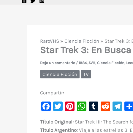
RaroVHS
»
Ciencia Ficción
»
Star Trek 3:
Star Trek 3: En Busca
Deja un comentario
/
1984
,
AVH
,
Ciencia Ficción
,
Leo
Ciencia Ficción
TV
Compartir:
F
T
Pi
W
T
R
Te
a
w
nt
h
u
e
le
Título Original:
Star Trek III: The Search 
c
it
er
at
m
d
gr
Título
Argentino:
Viaje a las estrellas 3: