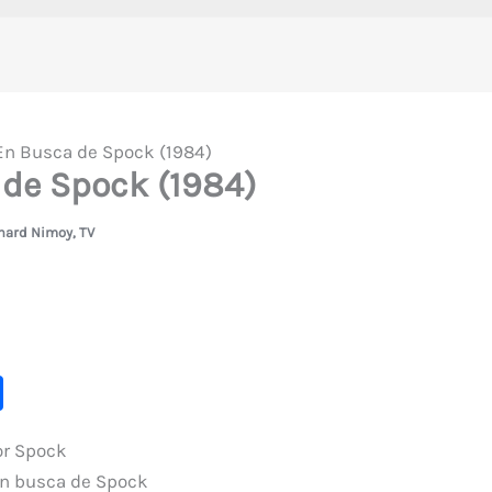
 En Busca de Spock (1984)
 de Spock (1984)
nard Nimoy
,
TV
C
o
for Spock
m
 En busca de Spock