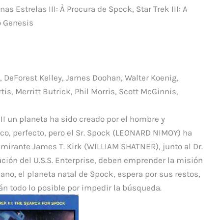
p
nas Estrelas III: À Procura de Spock, Star Trek III: A
ar
to Genesis
ti
r
 DeForest Kelley, James Doohan, Walter Koenig,
is, Merritt Butrick, Phil Morris, Scott McGinnis,
II un planeta ha sido creado por el hombre y
o, perfecto, pero el Sr. Spock (LEONARD NIMOY) ha
almirante James T. Kirk (WILLIAM SHATNER), junto al Dr.
ción del U.S.S. Enterprise, deben emprender la misión
ano, el planeta natal de Spock, espera por sus restos,
 todo lo posible por impedir la búsqueda.