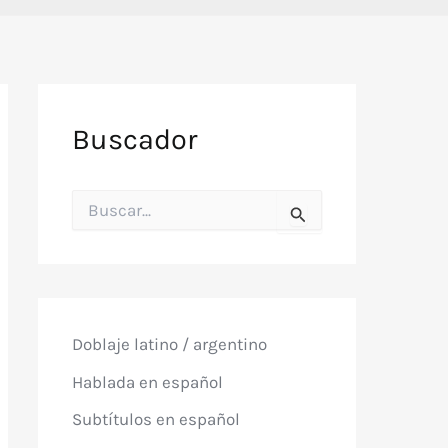
Buscador
B
u
s
c
a
r
p
o
Doblaje latino / argentino
r
:
Hablada en español
Subtítulos en español