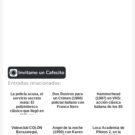
Entradas relacionadas:
La policía acusa, el
Dos Rostros para
Hammerhead
servicio secreto
un Crimen (1980)
(1987) en VHS:
mata: El
policial italiano con
acción clásica
poliziottesco
Franco Nero
italiana de los 80
clásico que llegó en
VHS por
Transeurop...
Videoclub COLON
Angel de la noche
Loca Academia de
Berazategui,
(1990) con Karen
Pilotos 2, en la