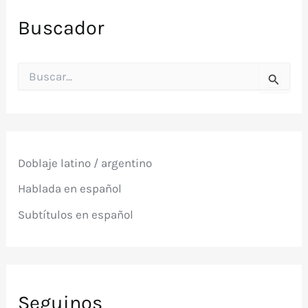
Buscador
B
u
s
c
a
r
p
Doblaje latino / argentino
o
r
Hablada en español
:
Subtítulos en español
Seguinos