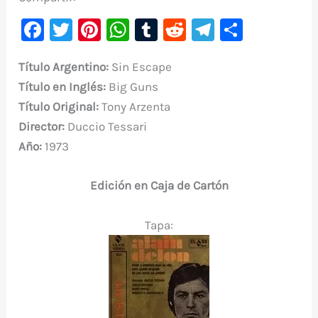
F
T
Pi
W
T
R
Te
C
a
w
nt
h
u
e
le
o
Título Argentino:
Sin Escape
c
it
er
at
m
d
gr
m
Título en Inglés:
Big Guns
e
te
e
s
bl
di
a
p
Título Original:
Tony Arzenta
b
r
st
A
r
t
m
ar
Director:
Duccio Tessari
o
p
ti
Año:
1973
o
p
r
k
Edición en Caja de Cartón
Tapa: