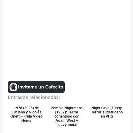
Entradas relacionadas:
1978 (2025) de
Zombie Nightmare
Nightslave (1989):
Luciano y Nicolás
(1987): Terror
Terror sudafricano
Onetti - Frula Video
ochentoso con
en VHS
Home
Adam West y
heavy metal