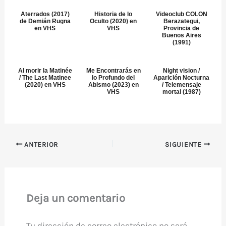
Aterrados (2017)
Historia de lo
Videoclub COLON
de Demián Rugna
Oculto (2020) en
Berazategui,
en VHS
VHS
Provincia de
Buenos Aires
(1991)
Al morir la Matinée
Me Encontrarás en
Night vision /
/ The Last Matinee
lo Profundo del
Aparición Nocturna
(2020) en VHS
Abismo (2023) en
/ Telemensaje
VHS
mortal (1987)
ANTERIOR
SIGUIENTE
Deja un comentario
Tu dirección de correo electrónico no será