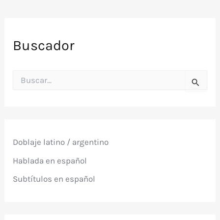
Buscador
B
u
s
c
a
r
p
Doblaje latino / argentino
o
r
Hablada en español
:
Subtítulos en español