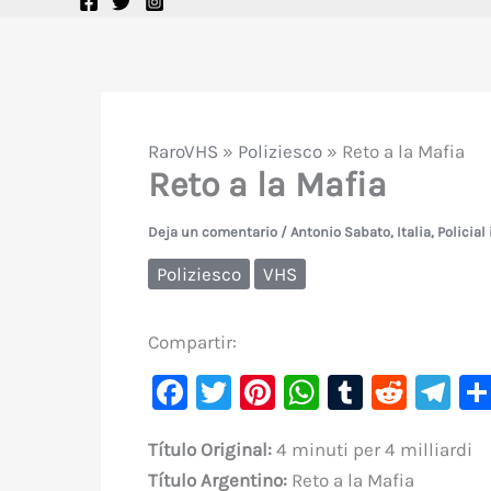
RaroVHS
»
Poliziesco
»
Reto a la Mafia
Reto a la Mafia
Deja un comentario
/
Antonio Sabato
,
Italia
,
Policial 
Poliziesco
VHS
Compartir:
F
T
Pi
W
T
R
Te
a
w
nt
h
u
e
le
Título Original:
4 minuti per 4 milliardi
c
it
er
at
m
d
gr
Título
Argentino:
Reto a la Mafia