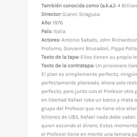
e
te
e
s
bl
di
a
También conocida como (a.k.a.):
4 Billion
b
r
st
A
r
t
m
Director:
Gianni Siragusa
o
p
Año:
1976
o
p
País:
Italia
k
Actores:
Antonio Sabato, John Richardson, 
Profumo, Giovanni Brusadori, Pippo Pollac
Texto de la tapa:
Ellos tienen su propio l
Texto de la contratapa:
Un prisionero lla
El plan es simplemente perfecto, ningún
perfectamente planeado. Ahora solo resta
perfecto, pero junto con el Profesor otro
en libertad Rafael roba un barco y mata a 
grupo del Profesor que no tiene otra alte
billones de U$S. Rafael nada debe saber.
quien esconde el dinero. Estos momentos
el Profesor tiene en mente una tercera pa