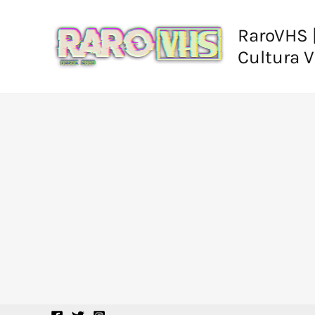
Ir
al
RaroVHS |
contenido
Cultura 