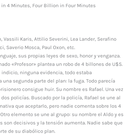
p
 in 4 Minutes, Four Billion in Four Minutes
ar
ti
r
Vassili Karis, Attilio Severini, Lea Lander, Serafino
i, Saverio Mosca, Paul Oxon, etc.
enguaje, sus propias leyes de sexo, honor y venganza.
mado «Profesor» plantea un robo de 4 billones de U$S.
 indicio, ninguna evidencia, todo estaba
 una segunda parte del plan: la fuga. Todo parecía
 prisionero consigue huir. Su nombre es Rafael. Una vez
dos policías. Buscado por la policía, Rafael se une al
rnativa que aceptarlo, pero nadie comenta sobre los 4
 Otro elemento se une al grupo: su nombre el Aldo y es
 son decisivos y la tensión aumenta. Nadie sabe que
rte de su diabólico plan.