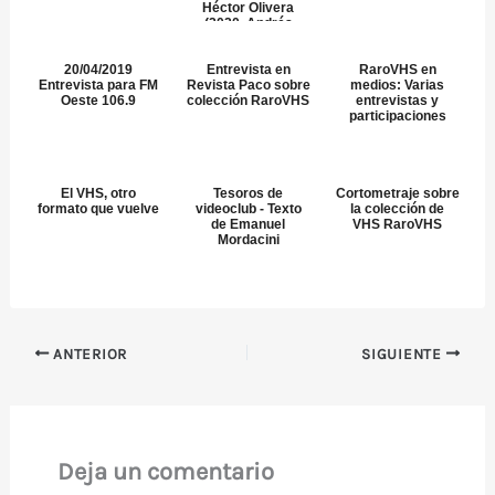
Héctor Olivera
(2020, Andrés
Fevrier)
20/04/2019
Entrevista en
RaroVHS en
Entrevista para FM
Revista Paco sobre
medios: Varias
Oeste 106.9
colección RaroVHS
entrevistas y
participaciones
El VHS, otro
Tesoros de
Cortometraje sobre
formato que vuelve
videoclub - Texto
la colección de
de Emanuel
VHS RaroVHS
Mordacini
ANTERIOR
SIGUIENTE
Deja un comentario