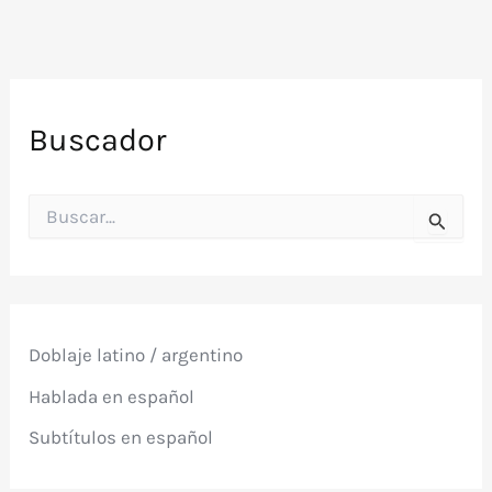
Buscador
B
u
s
c
a
r
p
Doblaje latino / argentino
o
r
Hablada en español
:
Subtítulos en español