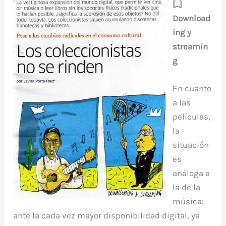
[…]
Download
ing y
streamin
g
En cuanto
a las
películas,
la
situación
es
análoga a
la de la
música:
ante la cada vez mayor disponibilidad digital, ya