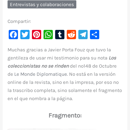
Entrevistas y colaboraciones
Compartir:
F
T
Pi
W
T
R
Te
C
a
w
nt
h
u
e
le
o
Muchas gracias a Javier Porta Fouz que tuvo la
c
it
er
at
m
d
gr
m
gentileza de usar mi testimonio para su nota
Los
e
te
e
s
bl
di
a
p
coleccionistas no se rinden
del nº148 de Octubre
b
r
st
A
r
t
m
ar
de
Le Monde Diplomatique
. No está en la versión
o
p
ti
online de la revista, sino en la impresa, por eso no
o
p
r
la trascribo completa, sino solamente el fragmento
k
en el que nombra a la página.
Fragmento: