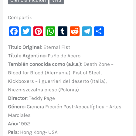
Compartir:
F
T
Pi
W
T
R
Te
C
a
w
nt
h
u
e
le
o
Título Original:
Eternal Fist
c
it
er
at
m
d
gr
m
Título Argentino:
Puño de Acero
e
te
e
s
bl
di
a
p
También conocida como (a.k.a.):
Death Zone –
b
r
st
A
r
t
m
ar
Blood for Blood (Alemania), Fist of Steel,
o
p
ti
Kickboxers – i guerrieri del deserto (Italia),
o
p
r
Niezniszczalna piesc (Polonia)
k
Director:
Teddy Page
Género:
Ciencia Ficción Post-Apocalíptica – Artes
Marciales
Año:
1992
País:
Hong Kong- USA