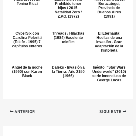
Tonino Ricci
Prohibido tener
Berazategui,
hijos / 2015:
Provincia de
Natalidad Zero /
Buenos Aires
Z.P.G. (1972)
(1991)
CyberSix con
Threads / Hilachas
El Eternauta:
Carolina Peleritti
(1984) Excelente
Huellas de una
(Telefe - 1995) 7
telefilm
invasión - Gran
capítulos enteros
adaptación de la
historieta
Angel de la noche
Daleks - Invasión a
Inédito: "Star Wars
(1990) con Karen
la Tierra: Año 2150
Underworld" (2010)
Black
(1966)
serie inconclusa de
George Lucas
ANTERIOR
SIGUIENTE