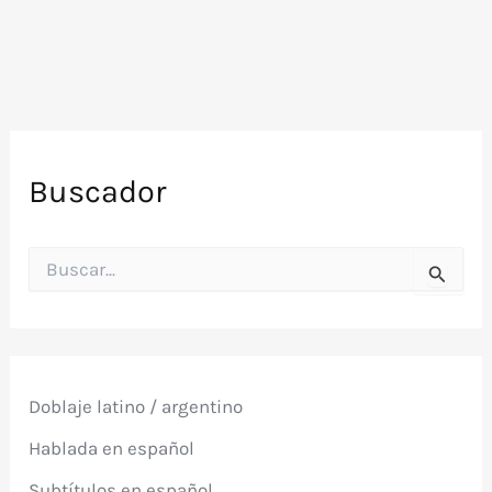
Buscador
B
u
s
c
a
r
p
Doblaje latino / argentino
o
r
Hablada en español
:
Subtítulos en español