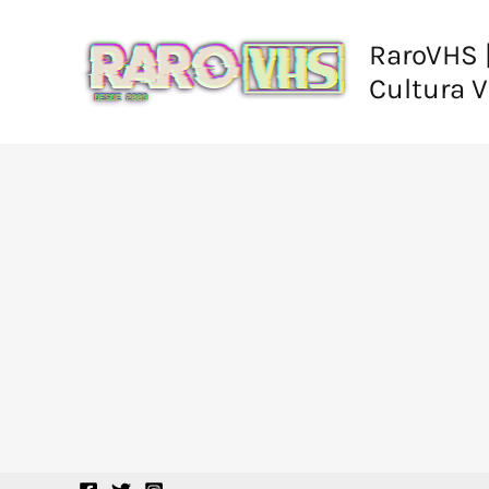
Ir
al
RaroVHS |
contenido
Cultura 