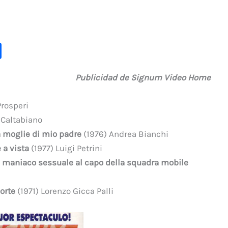
C
o
Publicidad de Signum Video Home
m
p
Prosperi
ar
 Caltabiano
ti
 moglie di mio padre
(1976) Andrea Bianchi
r
 a vista
(1977) Luigi Petrini
n maniaco sessuale al capo della squadra mobile
orte
(1971) Lorenzo Gicca Palli