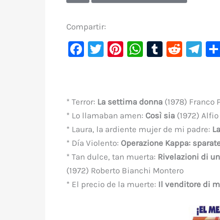
Compartir:
F
T
Pi
W
T
R
Te
a
w
nt
h
u
e
le
c
it
er
at
m
d
gr
e
te
e
s
bl
di
a
* Terror:
La settima donna
(1978) Franco 
b
r
st
A
r
t
m
* Lo llamaban amen:
Così sia
(1972) Alfio
o
p
* Laura, la ardiente mujer de mi padre:
La
o
p
* Día Violento:
Operazione Kappa: sparate
k
* Tan dulce, tan muerta:
Rivelazioni di u
(1972) Roberto Bianchi Montero
* El precio de la muerte:
Il venditore di m