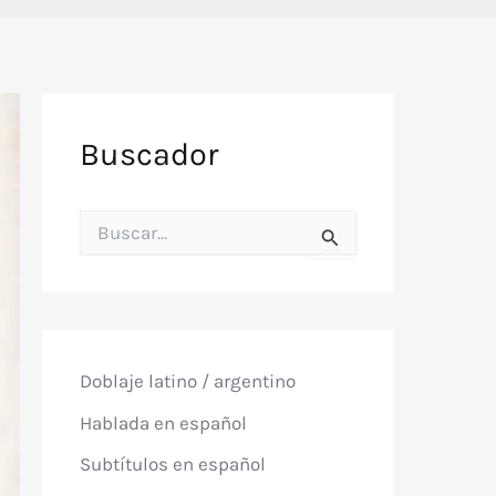
Buscador
B
u
s
c
a
r
p
o
Doblaje latino / argentino
r
:
Hablada en español
Subtítulos en español