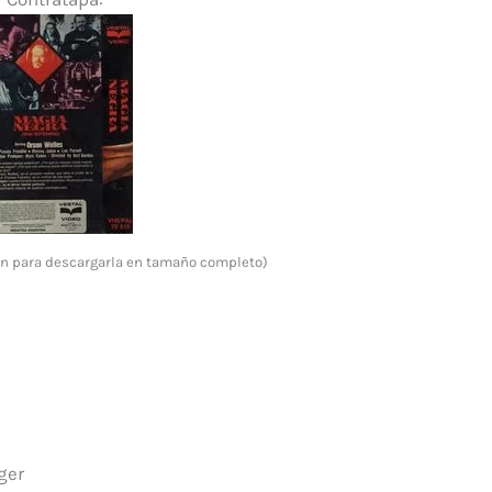
gen para descargarla en tamaño completo)
ger