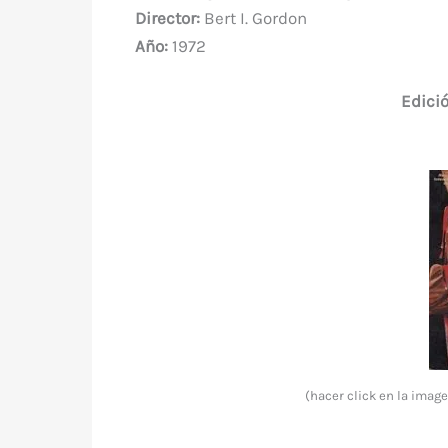
e
te
e
s
bl
di
a
Director:
Bert I. Gordon
b
r
st
A
r
t
m
Año:
1972
o
p
o
p
Edició
k
(hacer click en la ima