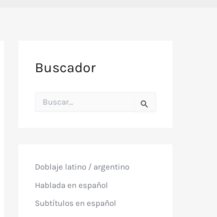
Buscador
B
u
s
c
a
r
p
o
Doblaje latino / argentino
r
:
Hablada en español
Subtítulos en español