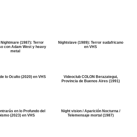
Nightmare (1987): Terror
Nightslave (1989): Terror sudafricano
so con Adam West y heavy
en VHS
metal
 de lo Oculto (2020) en VHS
Videoclub COLON Berazategui,
Provincia de Buenos Aires (1991)
trarás en lo Profundo del
Night vision / Aparición Nocturna /
ismo (2023) en VHS
Telemensaje mortal (1987)