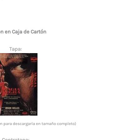
p
ar
ti
r
n en Caja de Cartón
Tapa:
gen para descargarla en tamaño completo)
Contratapa: