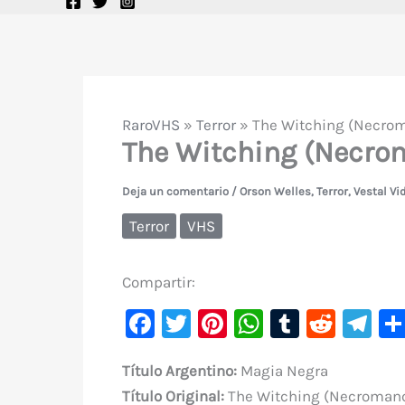
RaroVHS
»
Terror
»
The Witching (Necro
The Witching (Necro
Deja un comentario
/
Orson Welles
,
Terror
,
Vestal Vi
Terror
VHS
Compartir:
F
T
Pi
W
T
R
Te
a
w
nt
h
u
e
le
Título Argentino:
Magia Negra
c
it
er
at
m
d
gr
Título Original:
The Witching (Necroman