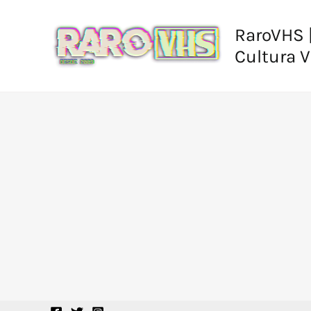
Ir
al
RaroVHS |
contenido
Cultura 