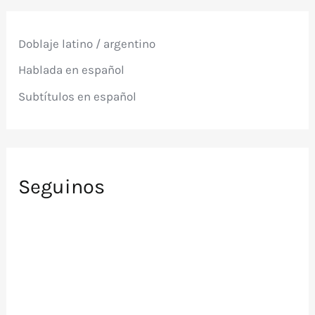
a
r
p
Doblaje latino / argentino
o
r
Hablada en español
:
Subtítulos en español
Seguinos