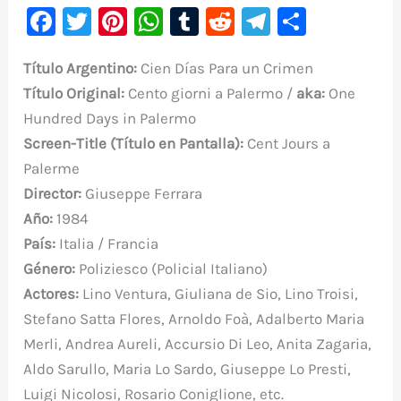
F
T
Pi
W
T
R
Te
C
a
w
nt
h
u
e
le
o
Título Argentino:
Cien Días Para un Crimen
c
it
er
at
m
d
gr
m
Título Original:
Cento giorni a Palermo /
aka:
One
e
te
e
s
bl
di
a
p
Hundred Days in Palermo
b
r
st
A
r
t
m
ar
Screen-Title (Título en Pantalla):
Cent Jours a
o
p
ti
Palerme
o
p
r
Director:
Giuseppe Ferrara
k
Año:
1984
País:
Italia / Francia
Género:
Poliziesco (Policial Italiano)
Actores:
Lino Ventura, Giuliana de Sio, Lino Troisi,
Stefano Satta Flores, Arnoldo Foà, Adalberto Maria
Merli, Andrea Aureli, Accursio Di Leo, Anita Zagaria,
Aldo Sarullo, Maria Lo Sardo, Giuseppe Lo Presti,
Luigi Nicolosi, Rosario Coniglione, etc.