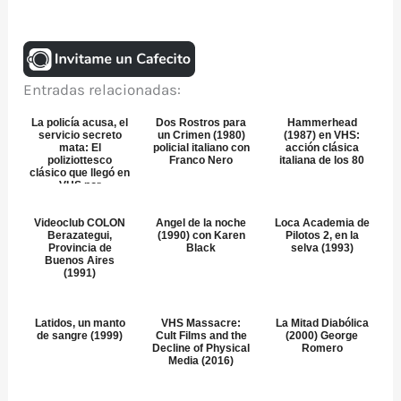
Entradas relacionadas:
La policía acusa, el
Dos Rostros para
Hammerhead
servicio secreto
un Crimen (1980)
(1987) en VHS:
mata: El
policial italiano con
acción clásica
poliziottesco
Franco Nero
italiana de los 80
clásico que llegó en
VHS por
Transeurop...
Videoclub COLON
Angel de la noche
Loca Academia de
Berazategui,
(1990) con Karen
Pilotos 2, en la
Provincia de
Black
selva (1993)
Buenos Aires
(1991)
Latidos, un manto
VHS Massacre:
La Mitad Diabólica
de sangre (1999)
Cult Films and the
(2000) George
Decline of Physical
Romero
Media (2016)