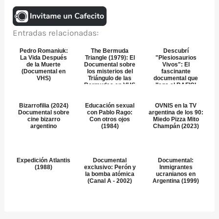
Entradas relacionadas:
Pedro Romaniuk:
The Bermuda
Descubrí
La Vida Después
Triangle (1979): El
"Plesiosaurios
de la Muerte
Documental sobre
Vivos": El
(Documental en
los misterios del
fascinante
VHS)
Triángulo de las
documental que
Bermudas en VHS
llega al BAFICI
2025
Bizarrofilia (2024)
Educación sexual
OVNIS en la TV
Documental sobre
con Pablo Rago:
argentina de los 90:
cine bizarro
Con otros ojos
Miedo Pizza Mito
argentino
(1984)
Champán (2023)
Expedición Atlantis
Documental
Documental:
(1988)
exclusivo: Perón y
Inmigrantes
la bomba atómica
ucranianos en
(Canal A - 2002)
Argentina (1999)