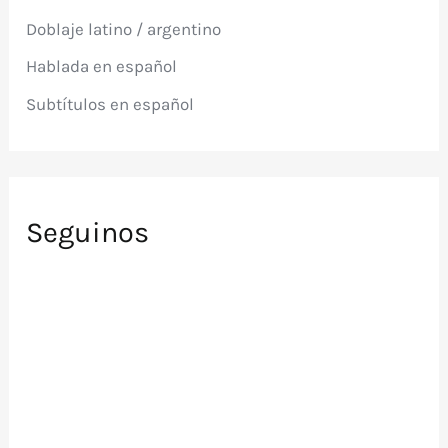
p
Doblaje latino / argentino
o
r
Hablada en español
:
Subtítulos en español
Seguinos