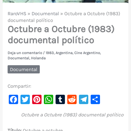
RaroVHS
»
Documental
»
Octubre a Octubre (1983)
documental político
Octubre a Octubre (1983)
documental político
Deja un comentario
/
1983
,
Argentina
,
Cine Argentino
,
Documental
,
Holanda
Documental
Compartir:
F
T
Pi
W
T
R
Te
C
a
w
nt
h
u
e
le
o
Octubre a Octubre (1983) documental político
c
it
er
at
m
d
gr
m
e
te
e
s
bl
di
a
p
Título:
Octubre a octubre