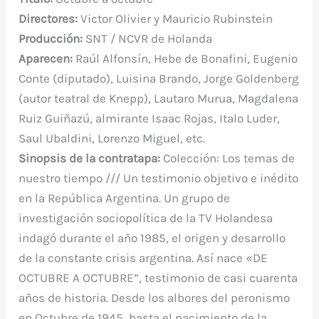
b
r
st
A
r
t
m
ar
Directores:
Victor Olivier y Mauricio Rubinstein
o
p
ti
Producción:
SNT / NCVR de Holanda
o
p
r
Aparecen:
Raúl Alfonsín, Hebe de Bonafini, Eugenio
k
Conte (diputado), Luisina Brando, Jorge Goldenberg
(autor teatral de Knepp), Lautaro Murua, Magdalena
Ruiz Guiñazú, almirante Isaac Rojas, Italo Luder,
Saul Ubaldini, Lorenzo Miguel, etc.
Sinopsis de la contratapa:
Colección: Los temas de
nuestro tiempo /// Un testimonio objetivo e inédito
en la República Argentina. Un grupo de
investigación sociopolítica de la TV Holandesa
indagó durante el año 1985, el origen y desarrollo
de la constante crisis argentina. Así nace «DE
OCTUBRE A OCTUBRE”, testimonio de casi cuarenta
años de historia. Desde los albores del peronismo
en Octubre de 1945, hasta el nacimiento de la