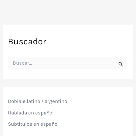
Buscador
B
u
s
c
a
r
p
Doblaje latino / argentino
o
r
Hablada en español
:
Subtítulos en español