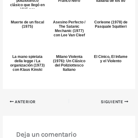
poliziottesco
Franco Nero
italiana de los 80
clásico que llegó en
VHS por
Transeurop...
Muerte de un fiscal
Asesino Perfecto /
Corleone (1978) de
(1975)
The Satanic
Pasquale Squitieri
Mechanic (1977)
con Lee Van Cleef
La mano spietata
Milano Violenta
El Cinico, El Infame
della legge / La
(1976): Un Clásico
y el Violento
organización (1973)
del Poliziottesco
con Klaus Kinski
Italiano
ANTERIOR
SIGUIENTE
Deja un comentario