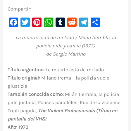
Compartir:
F
T
Pi
W
T
R
Te
C
a
w
nt
h
u
e
le
o
La muerte está de mi lado / Milán tiembla, la
c
it
er
at
m
d
gr
m
policía pide justicia (1973)
e
te
e
s
bl
di
a
p
de Sergio Martino
b
r
st
A
r
t
m
ar
o
p
ti
Título argentino:
La muerte está de mi lado
o
p
r
Título original:
Milano trema – la polizia vuole
k
giustizia
También conocida como:
Milán tiembla, la policía
pide justicia, Polices parallèles, Rue de la violence,
Tripli pagida,
The Violent Professionals (Título en
pantalla del VHS)
Año:
1973