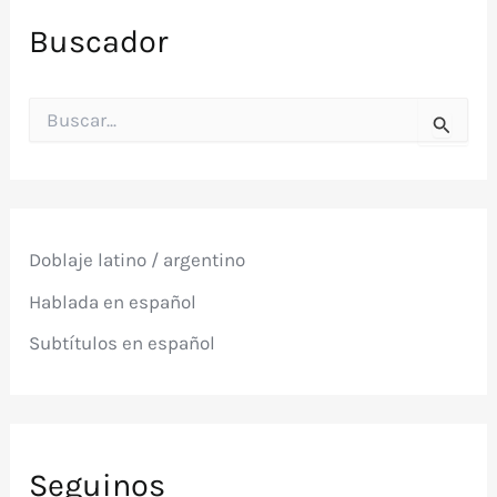
Buscador
B
u
s
c
a
r
p
Doblaje latino / argentino
o
r
Hablada en español
:
Subtítulos en español
Seguinos