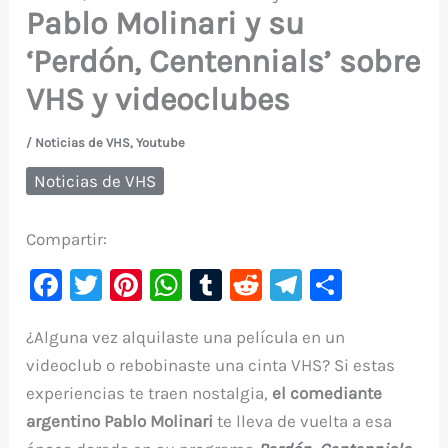
Pablo Molinari y su
‘Perdón, Centennials’ sobre
VHS y videoclubes
/
Noticias de VHS
,
Youtube
Noticias de VHS
Compartir:
F
T
Pi
W
T
R
Te
C
a
w
nt
h
u
e
le
o
¿Alguna vez alquilaste una película en un
c
it
er
at
m
d
gr
m
videoclub o rebobinaste una cinta VHS? Si estas
e
te
e
s
bl
di
a
p
experiencias te traen nostalgia,
el comediante
b
r
st
A
r
t
m
ar
argentino
Pablo Molinari
te lleva de vuelta a esa
o
p
ti