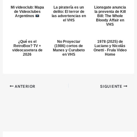
Mi videoclub: Mapa
La piratería es un
Lionsgate anuncia
de Videoclubes
delito: El terror de
la preventa de Kill
Argentinos
las advertencias en
Bill: The Whole
el VHS
Bloody Affair en
VHS
¿Qué es el
No Proyectar
1978 (2025) de
RetroBox? TV +
(1986) cortos de
Luciano y Nicolás
videocasetera de
Manes y Curubeto
Onetti - Frula Video
2026
en VHS
Home
ANTERIOR
SIGUIENTE