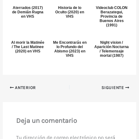
Aterrados (2017)
Historia de lo
Videoclub COLON
de Demián Rugna
Oculto (2020) en
Berazategui,
en VHS
VHS
Provincia de
Buenos Aires
(1991)
Al morir la Matinée
Me Encontrarás en
Night vision /
/ The Last Matinee
lo Profundo del
Aparición Nocturna
(2020) en VHS
Abismo (2023) en
/ Telemensaje
VHS
mortal (1987)
ANTERIOR
SIGUIENTE
Deja un comentario
Tu dirección de correo electrónico no será