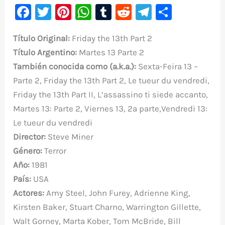
F
T
Pi
W
T
R
Te
C
a
w
nt
h
u
e
le
o
Título Original:
Friday the 13th Part 2
c
it
er
at
m
d
gr
m
Título
Argentino
:
Martes 13 Parte 2
e
te
e
s
bl
di
a
p
También conocida como (a.k.a.):
Sexta-Feira 13 –
b
r
st
A
r
t
m
ar
Parte 2, Friday the 13th Part 2, Le tueur du vendredi,
o
p
ti
Friday the 13th Part II, L’assassino ti siede accanto,
o
p
r
Martes 13: Parte 2, Viernes 13, 2ª parte,Vendredi 13:
k
Le tueur du vendredi
Director:
Steve Miner
Género:
Terror
Año:
1981
País:
USA
Actores:
Amy Steel, John Furey, Adrienne King,
Kirsten Baker, Stuart Charno, Warrington Gillette,
Walt Gorney, Marta Kober, Tom McBride, Bill