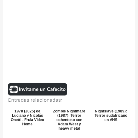
Entradas relacionadas:
1978 (2025) de
Zombie Nightmare
Nightslave (1989):
Luciano y Nicolás
(1987): Terror
Terror sudafricano
Onetti - Frula Video
ochentoso con
en VHS
Home
Adam West y
heavy metal