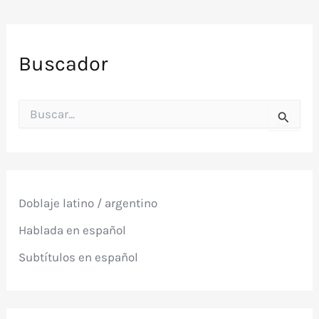
Buscador
B
u
s
c
a
r
p
Doblaje latino / argentino
o
r
Hablada en español
:
Subtítulos en español