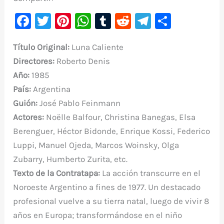
F
T
Pi
W
T
R
Te
C
a
w
nt
h
u
e
le
o
Título Original:
Luna Caliente
c
it
er
at
m
d
gr
m
Directores:
Roberto Denis
e
te
e
s
bl
di
a
p
Año:
1985
b
r
st
A
r
t
m
ar
País:
Argentina
o
p
ti
Guión:
José Pablo Feinmann
o
p
r
Actores:
Noëlle Balfour, Christina Banegas, Elsa
k
Berenguer, Héctor Bidonde, Enrique Kossi, Federico
Luppi, Manuel Ojeda, Marcos Woinsky, Olga
Zubarry, Humberto Zurita, etc.
Texto de la Contratapa:
La acción transcurre en el
Noroeste Argentino a fines de 1977. Un destacado
profesional vuelve a su tierra natal, luego de vivir 8
años en Europa; transformándose en el niño