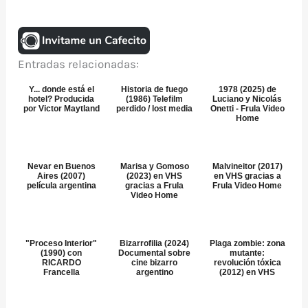
Entradas relacionadas:
Y... donde está el
Historia de fuego
1978 (2025) de
hotel? Producida
(1986) Telefilm
Luciano y Nicolás
por Victor Maytland
perdido / lost media
Onetti - Frula Video
Home
Nevar en Buenos
Marisa y Gomoso
Malvineitor (2017)
Aires (2007)
(2023) en VHS
en VHS gracias a
película argentina
gracias a Frula
Frula Video Home
Video Home
"Proceso Interior"
Bizarrofilia (2024)
Plaga zombie: zona
(1990) con
Documental sobre
mutante:
RICARDO
cine bizarro
revolución tóxica
Francella
argentino
(2012) en VHS