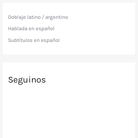
r
p
Doblaje latino / argentino
o
r
Hablada en español
:
Subtítulos en español
Seguinos