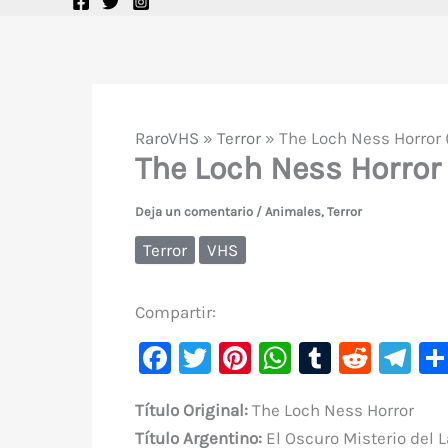
RaroVHS
»
Terror
»
The Loch Ness Horror 
The Loch Ness Horror
Deja un comentario
/
Animales
,
Terror
Terror
VHS
Compartir:
F
T
Pi
W
T
R
Te
a
w
nt
h
u
e
le
Título Original
:
The Loch Ness Horror
c
it
er
at
m
d
gr
Título
Argentino:
El Oscuro Misterio del 