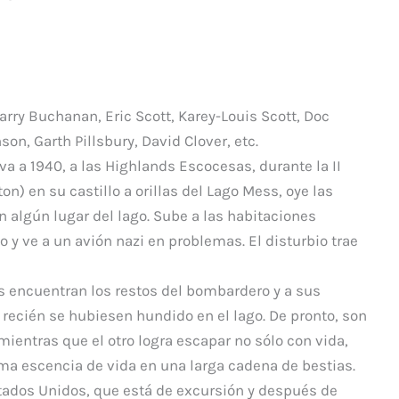
p
ar
ti
r
rry Buchanan, Eric Scott, Karey-Louis Scott, Doc
on, Garth Pillsbury, David Clover, etc.
eva a 1940, a las Highlands Escocesas, durante la II
on) en su castillo a orillas del Lago Mess, oye las
 algún lugar del lago. Sube a las habitaciones
o y ve a un avión nazi en problemas. El disturbio trae
 encuentran los restos del bombardero y a sus
ecién se hubiesen hundido en el lago. De pronto, son
entras que el otro logra escapar no sólo con vida,
ma escencia de vida en una larga cadena de bestias.
stados Unidos, que está de excursión y después de