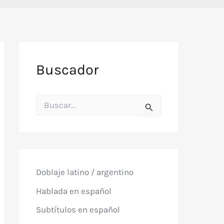
Buscador
B
u
s
c
a
r
p
o
Doblaje latino / argentino
r
:
Hablada en español
Subtítulos en español