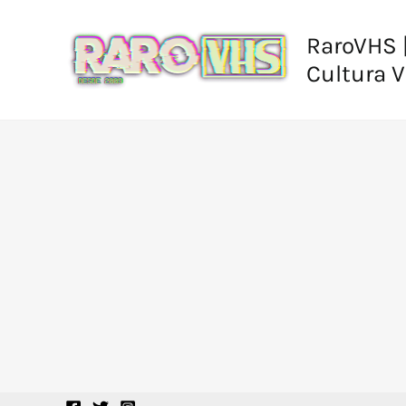
Ir
al
RaroVHS |
contenido
Cultura 