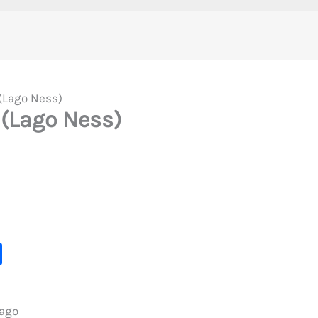
(Lago Ness)
 (Lago Ness)
C
o
m
Lago