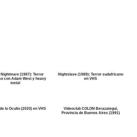
Nightmare (1987): Terror
Nightslave (1989): Terror sudafricano
so con Adam West y heavy
en VHS
metal
 de lo Oculto (2020) en VHS
Videoclub COLON Berazategui,
Provincia de Buenos Aires (1991)