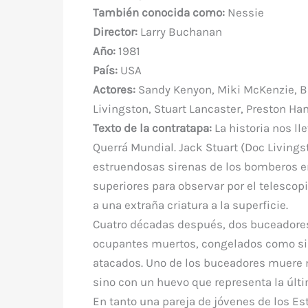
e
te
e
s
bl
di
a
También conocida como:
Nessie
b
r
st
A
r
t
m
Director:
Larry Buchanan
o
p
Año:
1981
o
p
País:
USA
k
Actores:
Sandy Kenyon, Miki McKenzie, Ba
Livingston, Stuart Lancaster, Preston Hans
Texto de la contratapa:
La historia nos ll
Querrá Mundial. Jack Stuart (Doc Livingst
estruendosas sirenas de los bomberos en
superiores para observar por el telescopi
a una extraña criatura a la superficie.
Cuatro décadas después, dos buceadores
ocupantes muertos, congelados como si r
atacados. Uno de los buceadores muere mi
sino con un huevo que representa la últi
En tanto una pareja de jóvenes de los E