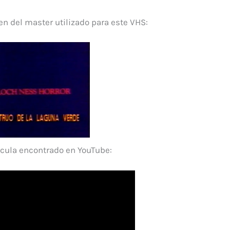
gen del master utilizado para este VHS:
ícula encontrado en YouTube: