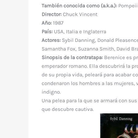
e
te
e
s
bl
di
a
También conocida como (a.k.a.):
Pompeii
b
r
st
A
r
t
m
Director:
Chuck Vincent
o
p
Año:
1987
o
p
País:
USA, Italia e Inglaterra
k
Actores:
Sybil Danning, Donald Pleasence,
Samantha Fox, Suzanna Smith, David Bran
Sinopsis de la contratapa:
Berenice es pr
emperador romano. Ella descubrirá la pro
de su propia vida, peleará para acabar co
condenaron los hombres a las mujeres, 
indigno.
Una pelea para la que se armará con sus 
que descubre cautiva.