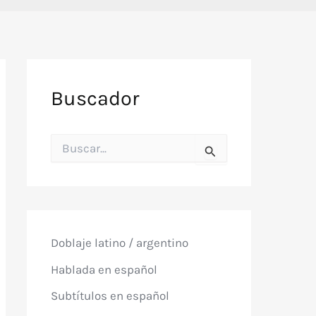
Buscador
B
u
s
c
a
r
p
o
Doblaje latino / argentino
r
:
Hablada en español
Subtítulos en español