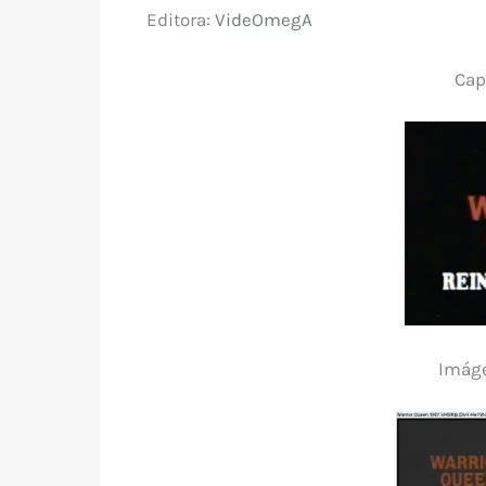
Editora:
VideOmegA
Cap
Imáge