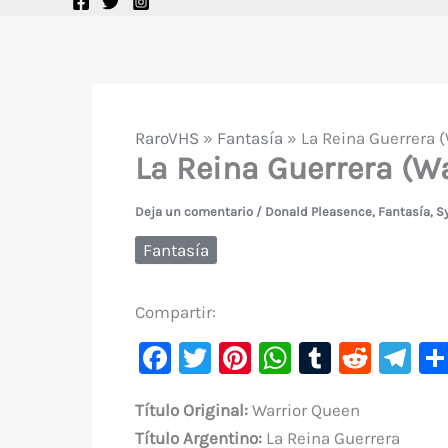
RaroVHS
»
Fantasía
»
La Reina Guerrera 
La Reina Guerrera (W
Deja un comentario
/
Donald Pleasence
,
Fantasía
,
S
Fantasía
Compartir:
F
T
Pi
W
T
R
Te
a
w
nt
h
u
e
le
Título Original
:
Warrior Queen
c
it
er
at
m
d
gr
Título
Argentino:
La Reina Guerrera