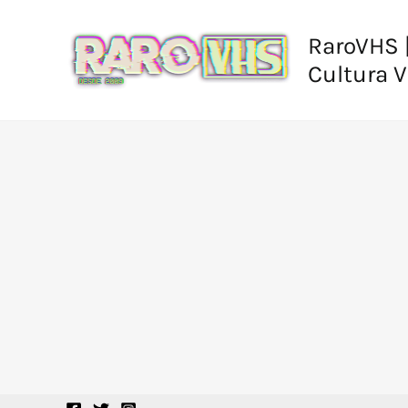
Ir
al
RaroVHS |
contenido
Cultura 