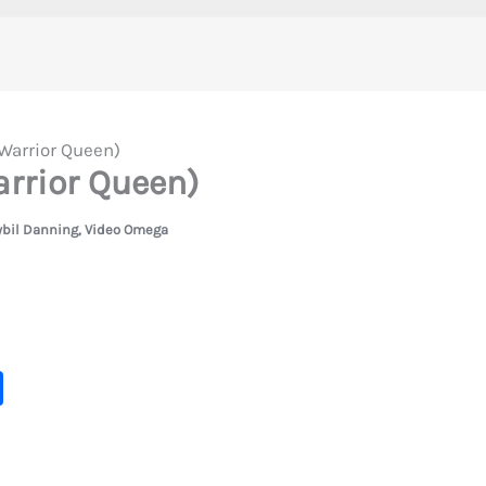
(Warrior Queen)
arrior Queen)
ybil Danning
,
Video Omega
C
o
m