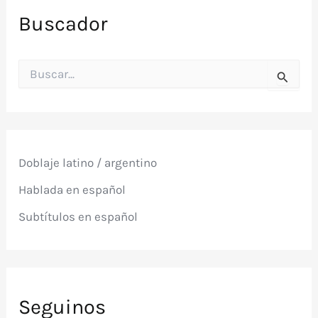
Buscador
B
u
s
c
a
r
p
Doblaje latino / argentino
o
r
Hablada en español
:
Subtítulos en español
Seguinos