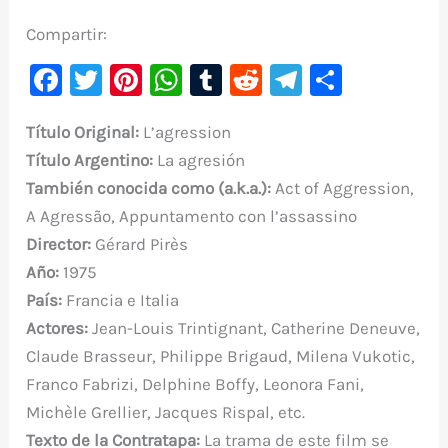
Compartir:
F
T
Pi
W
T
R
Te
C
a
w
nt
h
u
e
le
o
Título Original:
L’agression
c
it
er
at
m
d
gr
m
Título Argentino:
La agresión
e
te
e
s
bl
di
a
p
También conocida como (a.k.a.):
Act of Aggression,
b
r
st
A
r
t
m
ar
A Agressão, Appuntamento con l’assassino
o
p
ti
Director:
Gérard Pirès
o
p
r
Año:
1975
k
País:
Francia e Italia
Actores:
Jean-Louis Trintignant, Catherine Deneuve,
Claude Brasseur, Philippe Brigaud, Milena Vukotic,
Franco Fabrizi, Delphine Boffy, Leonora Fani,
Michèle Grellier, Jacques Rispal, etc.
Texto de la Contratapa:
La trama de este film se