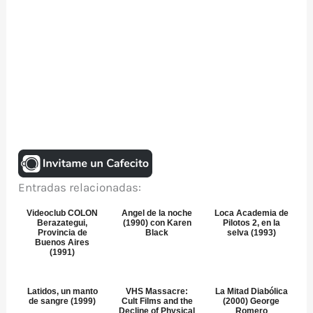
Entradas relacionadas:
Videoclub COLON
Angel de la noche
Loca Academia de
Berazategui,
(1990) con Karen
Pilotos 2, en la
Provincia de
Black
selva (1993)
Buenos Aires
(1991)
Latidos, un manto
VHS Massacre:
La Mitad Diabólica
de sangre (1999)
Cult Films and the
(2000) George
Decline of Physical
Romero