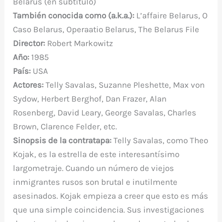
Belarus (en subtítulo)
b
r
st
A
r
t
m
ar
También conocida como (a.k.a.):
L’affaire Belarus, O
o
p
ti
Caso Belarus, Operaatio Belarus, The Belarus File
o
p
r
Director:
Robert Markowitz
k
Año:
1985
País:
USA
Actores:
Telly Savalas, Suzanne Pleshette, Max von
Sydow, Herbert Berghof, Dan Frazer, Alan
Rosenberg, David Leary, George Savalas, Charles
Brown, Clarence Felder, etc.
Sinopsis de la contratapa:
Telly Savalas, como Theo
Kojak, es la estrella de este interesantísimo
largometraje. Cuando un número de viejos
inmigrantes rusos son brutal e inutilmente
asesinados. Kojak empieza a creer que esto es más
que una simple coincidencia. Sus investigaciones