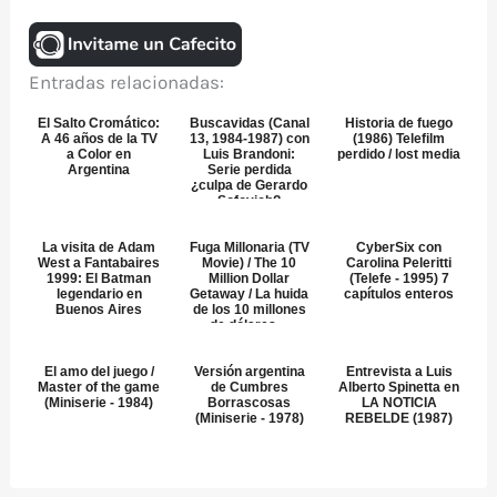
Entradas relacionadas:
El Salto Cromático:
Buscavidas (Canal
Historia de fuego
A 46 años de la TV
13, 1984-1987) con
(1986) Telefilm
a Color en
Luis Brandoni:
perdido / lost media
Argentina
Serie perdida
¿culpa de Gerardo
Sofovich?
La visita de Adam
Fuga Millonaria (TV
CyberSix con
West a Fantabaires
Movie) / The 10
Carolina Peleritti
1999: El Batman
Million Dollar
(Telefe - 1995) 7
legendario en
Getaway / La huida
capítulos enteros
Buenos Aires
de los 10 millones
de dólares ...
El amo del juego /
Versión argentina
Entrevista a Luis
Master of the game
de Cumbres
Alberto Spinetta en
(Miniserie - 1984)
Borrascosas
LA NOTICIA
(Miniserie - 1978)
REBELDE (1987)