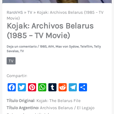
RaroVHS
»
TV
»
Kojak: Archivos Belarus (1985 – TV
Movie)
Kojak: Archivos Belarus
(1985 – TV Movie)
Deja un comentario
/
1985
,
AVH
,
Max von Sydow
,
Telefilm
,
Telly
Savalas
,
TV
TV
Compartir:
F
T
Pi
W
T
R
Te
C
a
w
nt
h
u
e
le
o
Título Original
: Kojak: The Belarus File
c
it
er
at
m
d
gr
m
Título Argentino
:
Archivos Belarus / El Legajo
e
te
e
s
bl
di
a
p