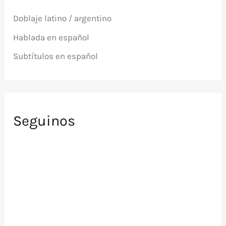
p
Doblaje latino / argentino
o
r
Hablada en español
:
Subtítulos en español
Seguinos