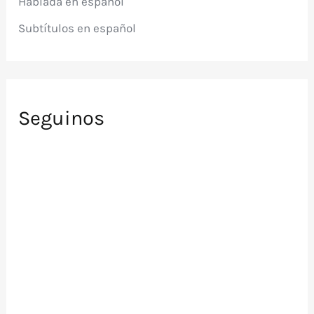
Hablada en español
:
Subtítulos en español
Seguinos