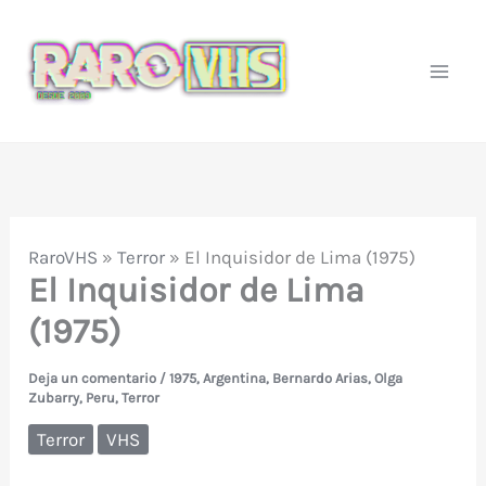
Ir
al
contenido
RaroVHS
»
Terror
»
El Inquisidor de Lima (1975)
El Inquisidor de Lima
(1975)
Deja un comentario
/
1975
,
Argentina
,
Bernardo Arias
,
Olga
Zubarry
,
Peru
,
Terror
Terror
VHS