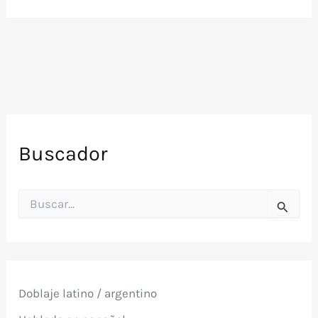
Buscador
B
u
s
c
a
r
p
Doblaje latino / argentino
o
r