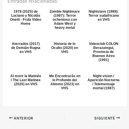
Entradas relacionadas:
1978 (2025) de
Zombie Nightmare
Nightslave (1989):
Luciano y Nicolás
(1987): Terror
Terror sudafricano
Onetti - Frula Video
ochentoso con
en VHS
Home
Adam West y
heavy metal
Aterrados (2017)
Historia de lo
Videoclub COLON
de Demián Rugna
Oculto (2020) en
Berazategui,
en VHS
VHS
Provincia de
Buenos Aires
(1991)
Al morir la Matinée
Me Encontrarás en
Night vision /
/ The Last Matinee
lo Profundo del
Aparición Nocturna
(2020) en VHS
Abismo (2023) en
/ Telemensaje
VHS
mortal (1987)
ANTERIOR
SIGUIENTE