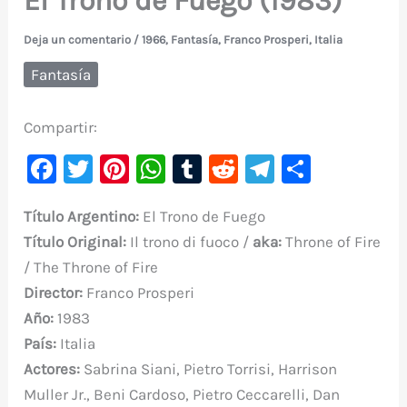
El Trono de Fuego (1983)
Deja un comentario
/
1966
,
Fantasía
,
Franco Prosperi
,
Italia
Fantasía
Compartir:
F
T
Pi
W
T
R
Te
C
a
w
nt
h
u
e
le
o
Título Argentino:
El Trono de Fuego
c
it
er
at
m
d
gr
m
Título Original:
Il trono di fuoco /
aka:
Throne of Fire
e
te
e
s
bl
di
a
p
/ The Throne of Fire
b
r
st
A
r
t
m
ar
Director:
Franco Prosperi
o
p
ti
Año:
1983
o
p
r
País:
Italia
k
Actores:
Sabrina Siani, Pietro Torrisi, Harrison
Muller Jr., Beni Cardoso, Pietro Ceccarelli, Dan