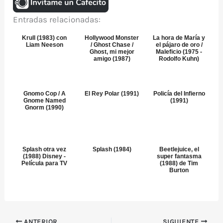
Entradas relacionadas:
Krull (1983) con
Hollywood Monster
La hora de María y
Liam Neeson
/ Ghost Chase /
el pájaro de oro /
Ghost, mi mejor
Maleficio (1975 -
amigo (1987)
Rodolfo Kuhn)
Gnomo Cop / A
El Rey Polar (1991)
Policía del Infierno
Gnome Named
(1991)
Gnorm (1990)
Splash otra vez
Splash (1984)
Beetlejuice, el
(1988) Disney -
super fantasma
Película para TV
(1988) de Tim
Burton
ANTERIOR
SIGUIENTE