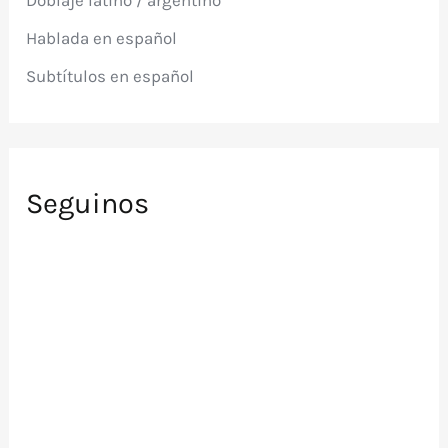
Doblaje latino / argentino
o
r
Hablada en español
:
Subtítulos en español
Seguinos