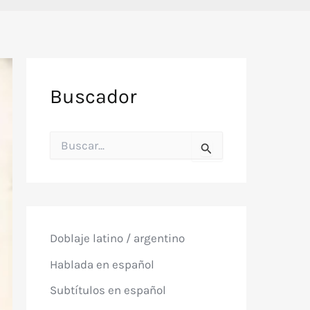
Buscador
B
u
s
c
a
r
p
o
Doblaje latino / argentino
r
:
Hablada en español
Subtítulos en español