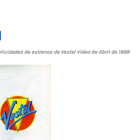
C
o
licidades de estrenos de Vestal Video de Abril de 1989
m
p
ar
ti
r