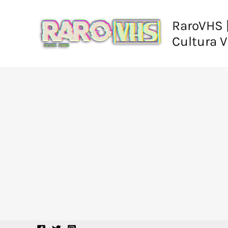
Ir
al
RaroVHS |
contenido
Cultura 