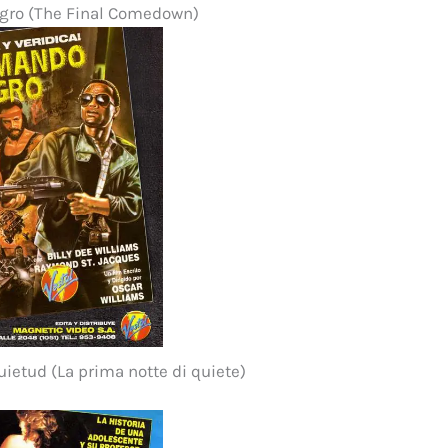
ro (The Final Comedown)
ietud (La prima notte di quiete)