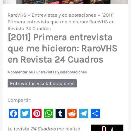
RaroVHS
»
Entrevistas y colaboraciones
»
[2011]
Primera entrevista que me hicieron: RaroVHS en
Revista 24 Cuadros
[2011] Primera entrevista
que me hicieron: RaroVHS
en Revista 24 Cuadros
4 comentarios
/
Entrevistas y colaboraciones
Entrevistas y colaboraciones
Compartir:
F
T
Pi
W
T
R
Te
C
a
w
nt
h
u
e
le
o
La revista
24 Cuadros
me realizó