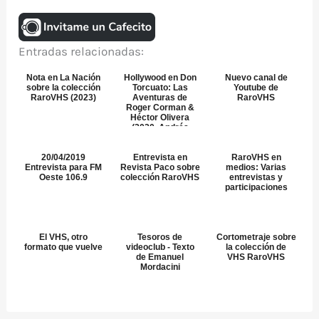
Entradas relacionadas:
Nota en La Nación
Hollywood en Don
Nuevo canal de
sobre la colección
Torcuato: Las
Youtube de
RaroVHS (2023)
Aventuras de
RaroVHS
Roger Corman &
Héctor Olivera
(2020, Andrés
Fevrier)
20/04/2019
Entrevista en
RaroVHS en
Entrevista para FM
Revista Paco sobre
medios: Varias
Oeste 106.9
colección RaroVHS
entrevistas y
participaciones
El VHS, otro
Tesoros de
Cortometraje sobre
formato que vuelve
videoclub - Texto
la colección de
de Emanuel
VHS RaroVHS
Mordacini