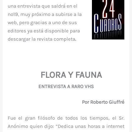
c
it
er
at
m
d
gr
m
una entrevista que saldrá en el
e
te
e
s
bl
di
a
p
nº19, muy próximo a subirse a la
b
r
st
A
r
t
m
ar
web, pero gracias a uno de sus
o
p
ti
editores ya está disponible para
o
p
r
descargar la revista completa
.
k
FLORA Y FAUNA
ENTREVISTA A RARO VHS
Por Roberto Giuffré
Fue el gran filósofo de todos los tiempos, el Sr.
Anónimo quien dijo: “Dedica unas horas a internet