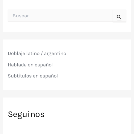
B
u
s
c
a
r
p
Doblaje latino / argentino
o
r
Hablada en español
:
Subtítulos en español
Seguinos