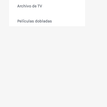
Archivo de TV
Películas dobladas
Películas subtituladas
Películas argentinas
Series y miniseries
Deportes