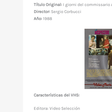
e
te
e
s
bl
di
a
Título Original:
I giorni del commissario
b
r
st
A
r
t
m
Director:
Sergio Corbucci
o
p
Año:
1988
o
p
k
Características del VHS:
Editora: Video Selección