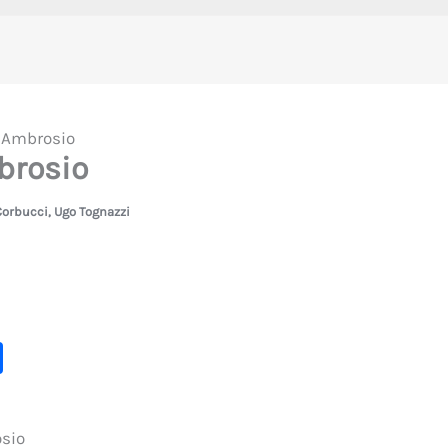
r Ambrosio
brosio
Corbucci
,
Ugo Tognazzi
C
o
m
sio