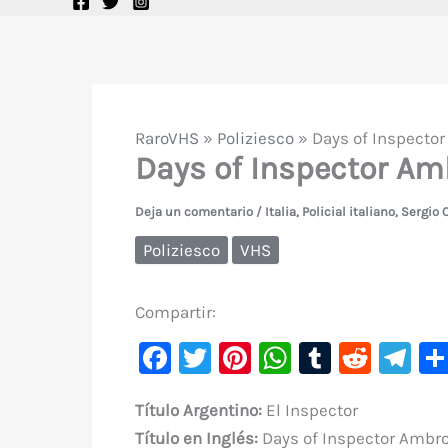
RaroVHS
»
Poliziesco
»
Days of Inspecto
Days of Inspector Am
Deja un comentario
/
Italia
,
Policial italiano
,
Sergio 
Poliziesco
VHS
Compartir:
F
T
Pi
W
T
R
Te
a
w
nt
h
u
e
le
Título Argentino:
El Inspector
c
it
er
at
m
d
gr
Título en Inglés:
Days of Inspector Ambro