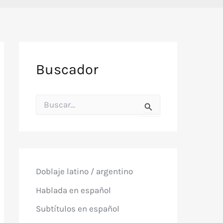
Buscador
B
u
s
c
a
r
p
o
Doblaje latino / argentino
r
:
Hablada en español
Subtítulos en español