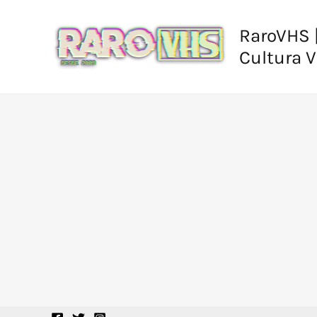
Ir
al
RaroVHS |
contenido
Cultura 