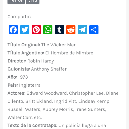
Compartir:
F
T
Pi
W
T
R
Te
C
a
w
nt
h
u
e
le
o
Título Original:
The Wicker Man
c
it
er
at
m
d
gr
m
Título Argentino:
El Hombre de Mimbre
e
te
e
s
bl
di
a
p
Director:
Robin Hardy
b
r
st
A
r
t
m
ar
Guionista:
Anthony Shaffer
o
p
ti
Año:
1973
o
p
r
País:
Inglaterra
k
Actores:
Edward Woodward, Christopher Lee, Diane
Cilento, Britt Ekland, Ingrid Pitt, Lindsay Kemp,
Russell Waters, Aubrey Morris, Irene Sunters,
Walter Carr, etc.
Texto de la contratapa:
Un policía llega a una