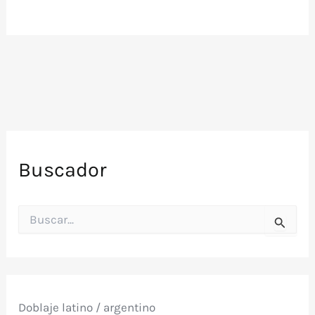
Buscador
B
u
s
c
a
r
p
Doblaje latino / argentino
o