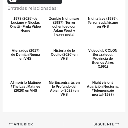
Entradas relacionadas:
1978 (2025) de
Zombie Nightmare
Nightslave (1989):
Luciano y Nicolás
(1987): Terror
Terror sudafricano
Onetti - Frula Video
ochentoso con
en VHS
Home
Adam West y
heavy metal
Aterrados (2017)
Historia de lo
Videoclub COLON
de Demián Rugna
Oculto (2020) en
Berazategui,
en VHS
VHS
Provincia de
Buenos Aires
(1991)
Al morir la Matinée
Me Encontrarás en
Night vision /
/ The Last Matinee
lo Profundo del
Aparición Nocturna
(2020) en VHS
Abismo (2023) en
/ Telemensaje
VHS
mortal (1987)
ANTERIOR
SIGUIENTE