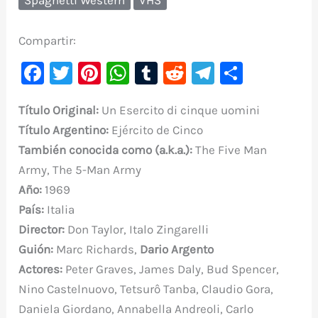
Compartir:
F
T
Pi
W
T
R
Te
C
a
w
nt
h
u
e
le
o
Título Original:
Un Esercito di cinque uomini
c
it
er
at
m
d
gr
m
Título
Argentino:
Ejército de Cinco
e
te
e
s
bl
di
a
p
También conocida como (a.k.a.)
:
The Five Man
b
r
st
A
r
t
m
ar
Army, The 5-Man Army
o
p
ti
Año:
1969
o
p
r
País:
Italia
k
Director:
Don Taylor, Italo Zingarelli
Guión:
Marc Richards,
Dario Argento
Actores:
Peter Graves, James Daly, Bud Spencer,
Nino Castelnuovo, Tetsurô Tanba, Claudio Gora,
Daniela Giordano, Annabella Andreoli, Carlo