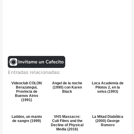
Entradas relacionadas:
Videoclub COLON
Angel de la noche
Loca Academia de
Berazategui,
(1990) con Karen
Pilotos 2, en la
Provincia de
Black
selva (1993)
Buenos Aires
(1991)
Latidos, un manto
VHS Massacre:
La Mitad Diabólica
de sangre (1999)
Cult Films and the
(2000) George
Decline of Physical
Romero
Media (2016)