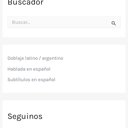
Buscador
B
u
s
c
a
r
p
Doblaje latino / argentino
o
r
Hablada en español
:
Subtítulos en español
Seguinos