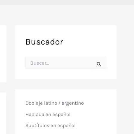
Buscador
B
u
s
c
a
r
p
o
Doblaje latino / argentino
r
:
Hablada en español
Subtítulos en español