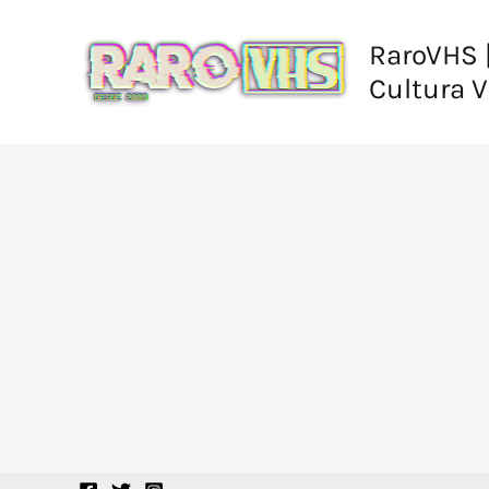
Ir
al
RaroVHS |
contenido
Cultura 