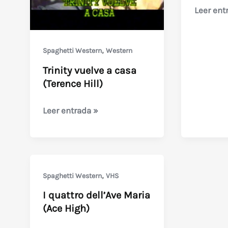
Hoy
Leer ent
por
mi…
,
Spaghetti Western
Western
mañana
por
Trinity vuelve a casa
ti
(Terence Hill)
(Bud
Spencer
Trinity
Leer entrada »
vuelve
a
casa
(Terence
,
Spaghetti Western
VHS
Hill)
I quattro dell’Ave Maria
(Ace High)