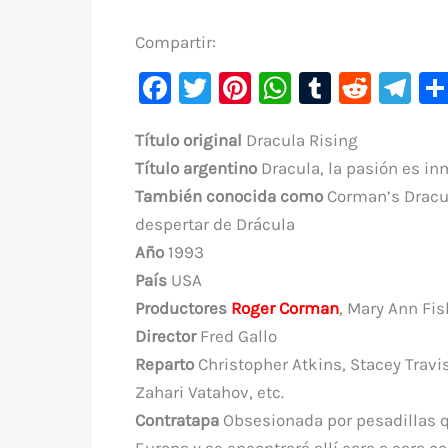
Compartir:
F
T
Pi
W
T
R
Te
a
w
nt
h
u
e
le
Título original
Dracula Rising
c
it
er
at
m
d
gr
Título argentino
Dracula, la pasión es in
e
te
e
s
bl
di
a
También conocida como
Corman’s Dracula
b
r
st
A
r
t
m
despertar de Drácula
o
p
Año
1993
o
p
País
USA
k
Productores
Roger Corman
, Mary Ann Fis
Director
Fred Gallo
Reparto
Christopher Atkins, Stacey Travis
Zahari Vatahov, etc.
Contratapa
Obsesionada por pesadillas qu