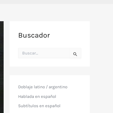
Buscador
B
u
s
c
a
r
p
o
Doblaje latino / argentino
r
:
Hablada en español
Subtítulos en español