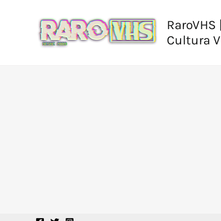
Ir
al
RaroVHS |
contenido
Cultura 