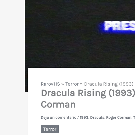
RaroVHS
»
Terror
»
Dracula Rising (1993
Dracula Rising (1993
Corman
Deja un comentario
/
1993
,
Dracula
,
Roger Corman
,
T
Terror