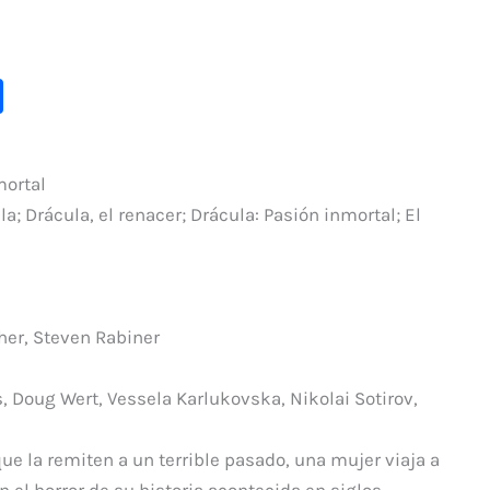
C
o
m
mortal
p
; Drácula, el renacer; Drácula: Pasión inmortal; El
ar
ti
r
her, Steven Rabiner
, Doug Wert, Vessela Karlukovska, Nikolai Sotirov,
e la remiten a un terrible pasado, una mujer viaja a