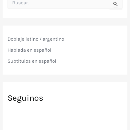
u
s
c
a
r
p
Doblaje latino / argentino
o
r
Hablada en español
:
Subtítulos en español
Seguinos