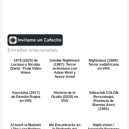
Entradas relacionadas:
1978 (2025) de
Zombie Nightmare
Nightslave (1989):
Luciano y Nicolás
(1987): Terror
Terror sudafricano
Onetti - Frula Video
ochentoso con
en VHS
Home
Adam West y
heavy metal
Aterrados (2017)
Historia de lo
Videoclub COLON
de Demián Rugna
Oculto (2020) en
Berazategui,
en VHS
VHS
Provincia de
Buenos Aires
(1991)
Al morir la Matinée
Me Encontrarás en
Night vision /
/ The Last Matinee
lo Profundo del
Aparición Nocturna