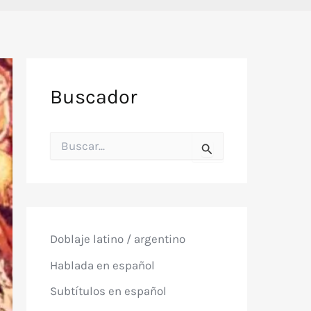
Buscador
B
u
s
c
a
r
p
o
Doblaje latino / argentino
r
:
Hablada en español
Subtítulos en español