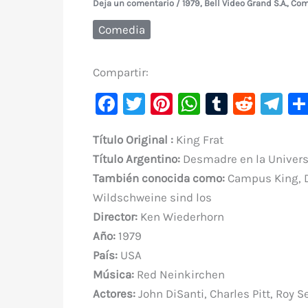
Deja un comentario
/
1979
,
Bell Video Grand S.A.
,
Com
Comedia
Compartir:
F
T
Pi
W
T
R
Te
a
w
nt
h
u
e
le
Título Original :
King Frat
c
it
er
at
m
d
gr
Título Argentino:
Desmadre en la Univers
e
te
e
s
bl
di
a
También conocida como:
Campus King, De
b
r
st
A
r
t
m
Wildschweine sind los
o
p
Director:
Ken Wiederhorn
o
p
Año:
1979
k
País:
USA
Música:
Red Neinkirchen
Actores:
John DiSanti, Charles Pitt, Roy 