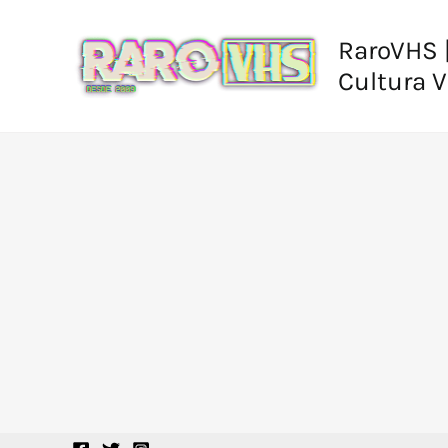
Ir
al
RaroVHS |
contenido
Cultura 