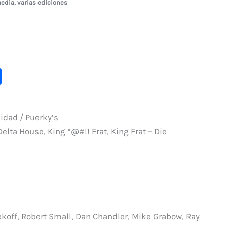
edia
,
varias ediciones
C
o
m
idad / Puerky’s
p
lta House, King *@#!! Frat, King Frat – Die
ar
ti
r
Sekoff, Robert Small, Dan Chandler, Mike Grabow, Ray