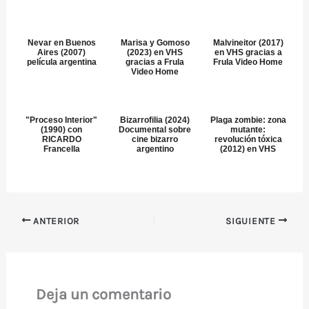
Nevar en Buenos
Marisa y Gomoso
Malvineitor (2017)
Aires (2007)
(2023) en VHS
en VHS gracias a
película argentina
gracias a Frula
Frula Video Home
Video Home
"Proceso Interior"
Bizarrofilia (2024)
Plaga zombie: zona
(1990) con
Documental sobre
mutante:
RICARDO
cine bizarro
revolución tóxica
Francella
argentino
(2012) en VHS
ANTERIOR
SIGUIENTE
Deja un comentario