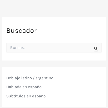
Buscador
B
u
s
c
a
r
p
Doblaje latino / argentino
o
r
Hablada en español
:
Subtítulos en español