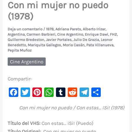
Con mi mujer no puedo
(1978)
Deja un comentario
/
1978
,
Adriana Parets
,
Alberto Irizar
,
Argentina
,
Carmen Barbieri
,
Cine Argentino
,
Enrique Dawi
,
FH2
,
Guillermo Bredeston
,
Javier Portales
,
Julio De Grazia
,
Leonor
Benedetto
,
Mariquita Gallegos
,
Moria Casán
,
Pata Villanueva
,
Pepita Muñoz
Cine Argentino
Compartir:
F
T
Pi
W
T
R
Te
C
a
w
nt
h
u
e
le
o
Con mi mujer no puedo / Con estas… ¡Si! (1978)
c
it
er
at
m
d
gr
m
e
te
e
s
bl
di
a
p
Título del VHS:
Con estas… ¡Si! (Puedo)
b
r
st
A
r
t
m
ar
Título Original:
Con mi mujer no puedo