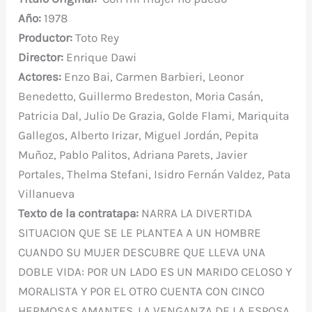
o
p
ti
Año:
1978
o
p
r
Productor:
Toto Rey
k
Director:
Enrique Dawi
Actores:
Enzo Bai, Carmen Barbieri, Leonor
Benedetto, Guillermo Bredeston, Moria Casán,
Patricia Dal, Julio De Grazia, Golde Flami, Mariquita
Gallegos, Alberto Irizar, Miguel Jordán, Pepita
Muñoz, Pablo Palitos, Adriana Parets, Javier
Portales, Thelma Stefani, Isidro Fernán Valdez, Pata
Villanueva
Texto de la contratapa
:
NARRA LA DIVERTIDA
SITUACION QUE SE LE PLANTEA A UN HOMBRE
CUANDO SU MUJER DESCUBRE QUE LLEVA UNA
DOBLE VIDA: POR UN LADO ES UN MARIDO CELOSO Y
MORALISTA Y POR EL OTRO CUENTA CON CINCO
HERMOSAS AMANTES. LA VENGANZA DE LA ESPOSA