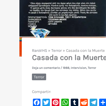
RaroVHS
»
Terror
»
Casada con la Muerte
Casada con la Muerte
Deja un comentario
/
1988
,
Intervision
,
Terror
Terror
Compartir:
F
T
Pi
W
T
R
Te