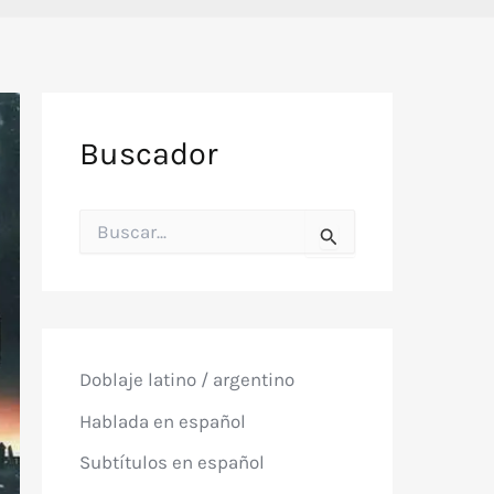
Buscador
B
u
s
c
a
r
p
o
Doblaje latino / argentino
r
:
Hablada en español
Subtítulos en español