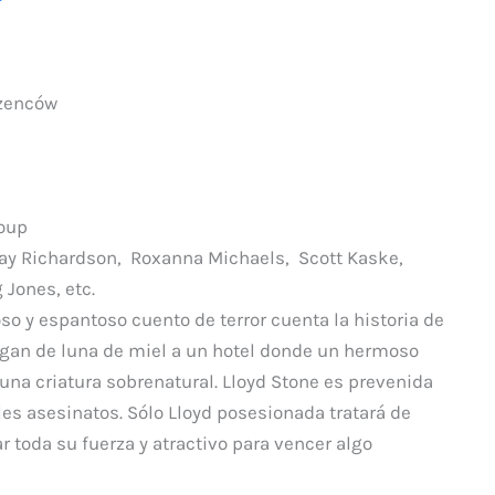
o
m
p
zenców
ar
ti
r
roup
ay Richardson, Roxanna Michaels, Scott Kaske,
Jones, etc.
so y espantoso cuento de terror cuenta la historia de
egan de luna de miel a un hotel donde un hermoso
na criatura sobrenatural. Lloyd Stone es prevenida
es asesinatos. Sólo Lloyd posesionada tratará de
r toda su fuerza y atractivo para vencer algo