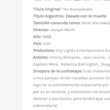
a
w
nt
h
u
e
le
Título Original
:
The Newlydeads
c
it
er
at
m
d
gr
Título Argentino:
Casada con la muerte
e
te
e
s
bl
di
a
También conocida como:
Hotel dla nowo
b
r
st
A
r
t
m
Director:
Joseph Merhi
o
p
Año:
1988
o
p
País:
USA
k
Productora:
City Lights Entertainment G
Actores:
Jimmy Williams, Jean Levine, J
Captain Mike, Rebecca Barrington, Doug 
Sinopsis de la contratapa:
Este maravillo
cinco parejas recién casadas quienes ll
lago se ve extrañamente expectante por u
por su ex amante, y comienzan los brutal
detener a esa bestia, pero tendrá que usa
sobrenatural.