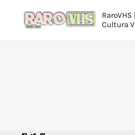
Ir
al
RaroVHS |
contenido
Cultura 